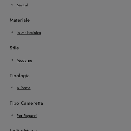
Mistral
Materiale
In Melaminico
Stile
Moderne
Tipologia
A Ponte
Tipo Cameretta
Per Ragazzi
I più visti a :