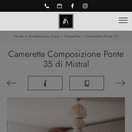
Home
>
Arredamento Casa
>
Camerette
>
Cameretta Ponte 35
Cameretta Composizione Ponte
35 di Mistral