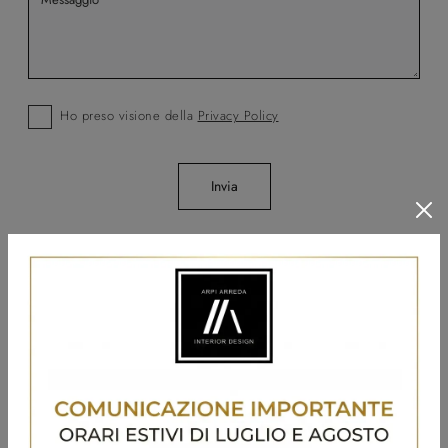
Ho preso visione della
Privacy Policy
Invia
Sfoglia i cataloghi