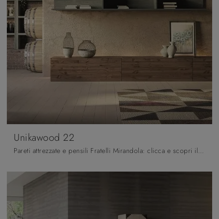
Unikawood 22
Pareti attrezzate e pensili Fratelli Mirandola: clicca e scopri il modello Unikawood 22 e potrai arricchire stanze moderne di ogni tipo.