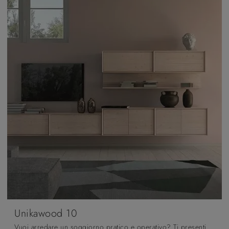
Unikawood 10
Vuoi arredare un soggiorno pratico e operativo? Ti presentiamo la parete attrezzata Unikawood 10 Fratelli Mirandola dalle linee decise moderne.