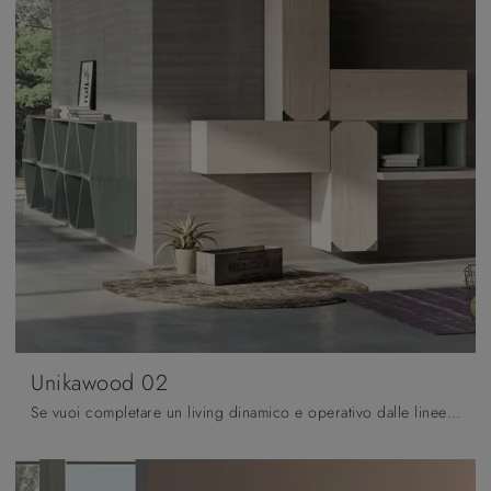
Unikawood 02
Se vuoi completare un living dinamico e operativo dalle linee moderne, ecco a te la parete attrezzata Unikawood 02 Fratelli Mirandola.