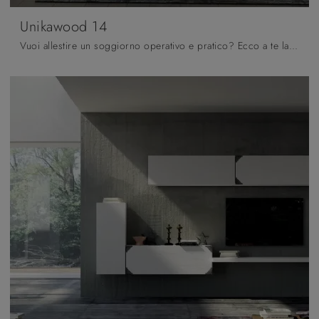
Unikawood 14
Vuoi allestire un soggiorno operativo e pratico? Ecco a te la parete attrezzata Unikawood 14 Fratelli Mirandola dalle forme decise moderne.