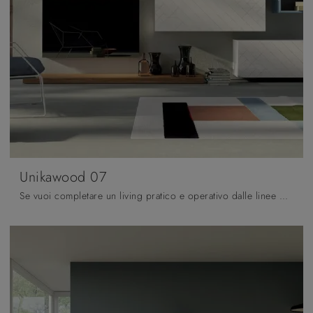
Unikawood 07
Se vuoi completare un living pratico e operativo dalle linee moderne, ti offriamo la parete attrezzata Unikawood 07 Fratelli Mirandola.