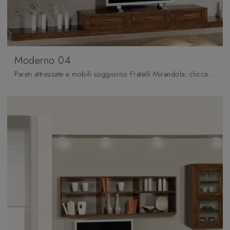
Moderno 04
Pareti attrezzate e mobili soggiorno Fratelli Mirandola: clicca e scopri il modello Moderno 04 e potrai impreziosire stanze classiche di ogni tipo.