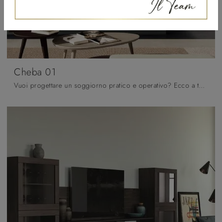
Cheba 01
Vuoi progettare un soggiorno pratico e operativo? Ecco a te la parete attrezzata Cheba 01 Fratelli Mirandola dalle forme decise moderne.