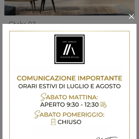
Cheba 03
Vuoi progettare un living operativo e pratico? Ti presentiamo la parete attrezzata Cheba 03 Fratelli Mirandola dalle linee decise moderne.