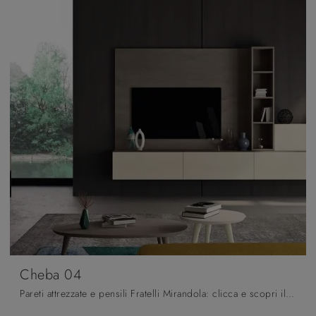
Cheba 04
Pareti attrezzate e pensili Fratelli Mirandola: clicca e scopri il modello Cheba 04 e potrai completare stanze moderne di ogni tipo.