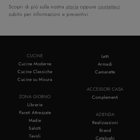
Scopri di più sulla nostra
storia
oppure
contattaci
subito per informazioni e preventivi.
CUCINE
Letti
Cucine Moderne
Armadi
Cucine Classiche
Camerette
Cucine su Misura
ACCESSORI CASA
ZONA GIORNO
Complementi
Librerie
Pareti Attrezzate
AZIENDA
Madie
Realizzazioni
Salotti
Brand
Tavoli
Cataloghi