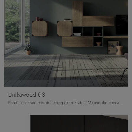
Unikawood 03
Pareti attrezzate e mobili soggiorno Fratelli Mirandola: clicca e scopri il modello Unikawood 03 e potrai impreziosire stanze moderne di ogni genere.