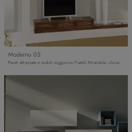
Moderno 05
Pareti attrezzate e mobili soggiorno Fratelli Mirandola: clicca e scopri il modello Moderno 05 e potrai arricchire stanze classiche di ogni genere.