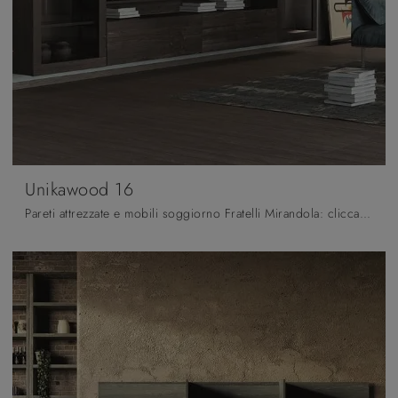
Unikawood 16
Pareti attrezzate e mobili soggiorno Fratelli Mirandola: clicca e scopri il modello Unikawood 16 e potrai completare stanze moderne di ogni tipo.