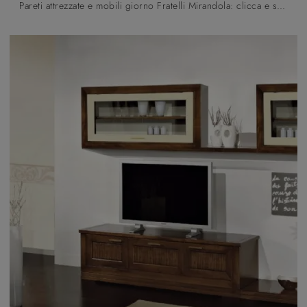
Pareti attrezzate e mobili giorno Fratelli Mirandola: clicca e scopri il modello Moderno 02 e potrai arricchire stanze classiche di ogni genere.