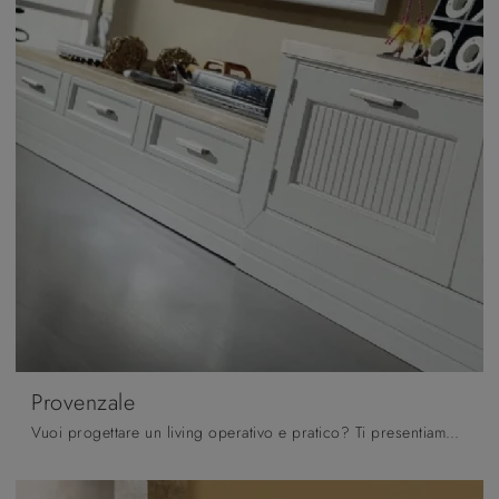
Provenzale
Vuoi progettare un living operativo e pratico? Ti presentiamo la parete attrezzata Provenzale Fratelli Mirandola dalle linee decise classiche.