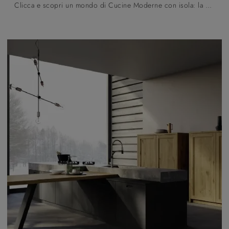
Clicca e scopri un mondo di Cucine Moderne con isola: la cucina Old England 01 Fratelli Mirandola in legno ti attende!