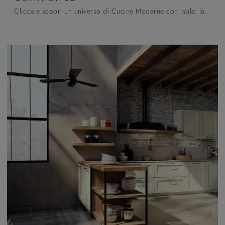
Clicca e scopri un universo di Cucine Moderne con isola: la cucina Convivium 02 Fratelli Mirandola in legno ti sta aspettando!