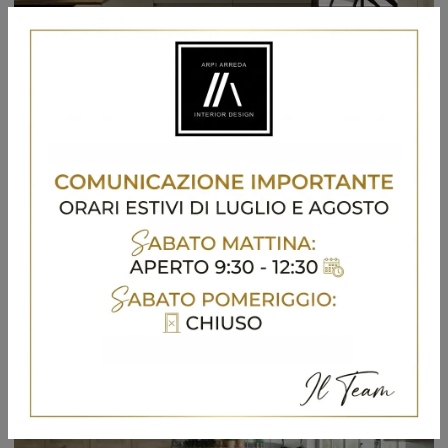
Tesi
Scopri di più sulla cucina Tesi di Fratelli Mirandola: questa soluzione in legno sarà la scelta ideale per te!