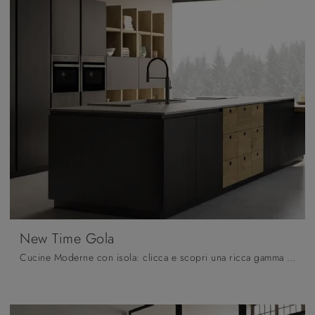
New Time Gola
Cucine Moderne con isola: clicca e scopri una ricca gamma di soluzioni della marca Fratelli Mirandola, tra cui il modello New Time Gola.