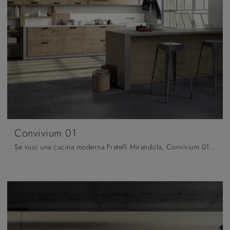
Convivium 01
Se vuoi una cucina moderna Fratelli Mirandola, Convivium 01 in legno ti attende nel nostro negozio di Cucine Moderne con penisola.