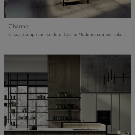
Charme
Clicca e scopri un mondo di Cucine Moderne con penisola: la cucina Charme Fratelli Mirandola in legno ti sta aspettando!