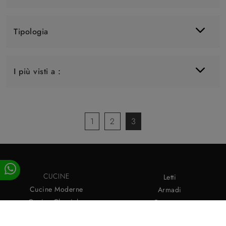
Tipologia
I più visti a :
1
2
3
CUCINE
Letti
Cucine Moderne
Armadi
Cucine Classiche
Camerette
Cucine su Misura