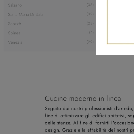
Salzano
35
Santa Maria Di Sala
32
Scorzè
23
Spinea
31
Venezia
29
Cucine moderne in linea
Seguito dai nostri professionisti d'arredo,
fine di ottimizzare gli edifici abitativi,
delle stanze. Al fine di fornirti l'occasi
design. Grazie alla affabilità dei nostri p