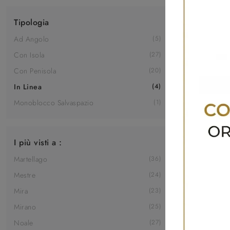
Tipologia
Ad Angolo
5
Con Isola
27
Con Penisola
20
In Linea
4
Aura 02
Monoblocco Salvaspazio
1
I più visti a :
Martellago
36
Mestre
24
Mira
23
Mirano
25
Noale
27