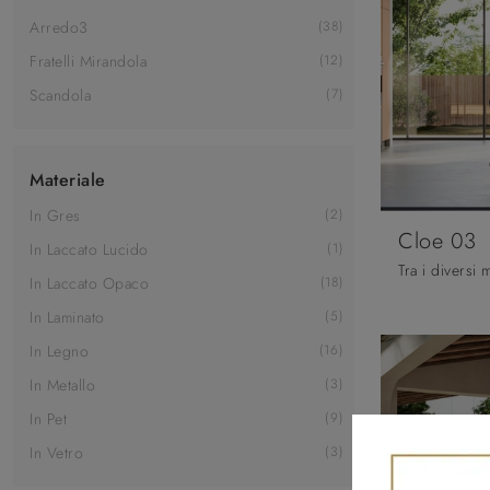
Arredo3
38
Fratelli Mirandola
12
Scandola
7
Materiale
In Gres
2
Cloe 03
In Laccato Lucido
1
In Laccato Opaco
18
In Laminato
5
In Legno
16
In Metallo
3
In Pet
9
In Vetro
3