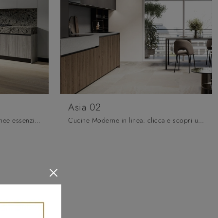
Asia 02
Se cerchi una soluzione dalle linee essenziali , caratterizzata da un design più "leggero", ti raccomandiamo di orientare l'acquisto verso le Cucine ...
Cucine Moderne in linea: clicca e scopri un ricco catalogo di soluzioni del marchio Arredo3, tra cui il modello Asia 02.