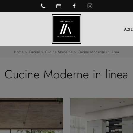
AZI
Home
>
Cucine
>
Cucine Moderne
>
Cucine Moderne In Linea
Cucine Moderne in linea