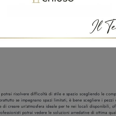
 potrai risolvere difficoltà di stile e spazio scegliendo le comp
 soprattutto se impegnano spazi limitati, è bene scegliere i pez
one di creare un'atmosfera ideale per te nei locali disponibili,
rofessionisti potrai vedere le soluzioni arredative di ottima qua