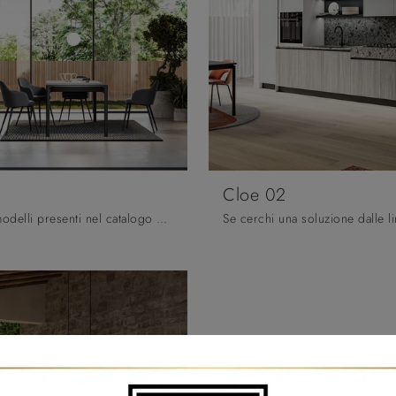
Cloe 02
Tra i diversi modelli presenti nel catalogo Arredo3, la cucina in foto rende lo spazio facilmente fruibile e danno la possibilità di vivere gli ...