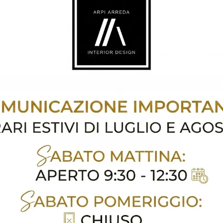
Clicca e scopri un mondo di Cucine Moderne in linea: la cucina Aura 02 Arredo3 in metallo ti attende!