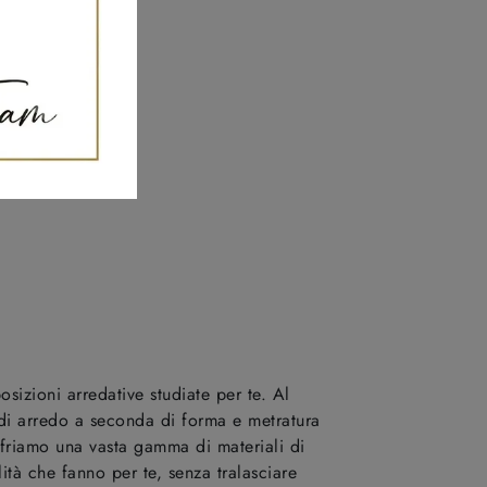
osizioni arredative studiate per te. Al
zi di arredo a seconda di forma e metratura
 offriamo una vasta gamma di materiali di
lità che fanno per te, senza tralasciare