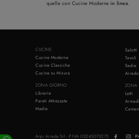
quelle con Cucine Moderne
in linea
.
CUCINE
Salotti
Cucine Moderne
Tavoli
Cucine Classiche
Sedie
Cucine su Misura
Arredo
ZONA GIORNO
ZONA 
Librerie
Letti
Pareti Attrezzate
Armad
Madie
Camere
Arpi Arreda Srl - P.IVA 03245070275
P