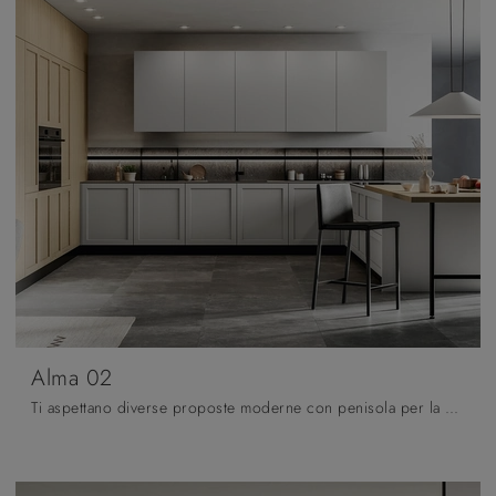
Alma 02
Ti aspettano diverse proposte moderne con penisola per la cucina, ideali per chi cerca uno spazio accogliente, pratico e confortevole ma ...