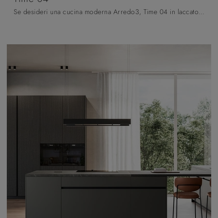
Se desideri una cucina moderna Arredo3, Time 04 in laccato opaco ti sta aspettando nel nostro negozio di Cucine Moderne con isola.