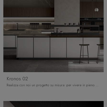
Kronos 02
Realizza con noi un progetto su misura: per vivere in pieno comfort il tuo habitat, i nostri arredatori sono pronti a guidarti con serietà nella ...