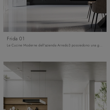
Frida 01
Le Cucine Moderne dell'azienda Arredo3 possiedono una generale armonia tra mood contemporaneo, progettazione attenta, funzionalità e creatività.