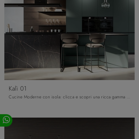
Kalì 01
Cucine Moderne con isola: clicca e scopri una ricca gamma di soluzioni del marchio Arredo3, tra cui il modello Kalì 01.