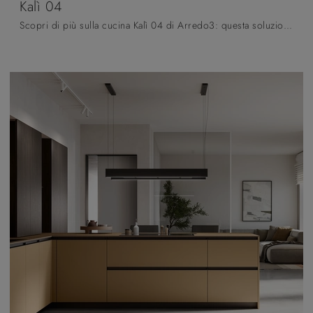
Kalì 04
Scopri di più sulla cucina Kalì 04 di Arredo3: questa soluzione in laminato sarà l'acquisto ideale per te!