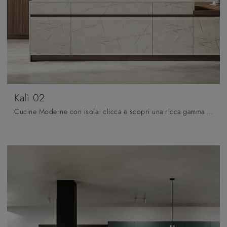
Kalì 02
Cucine Moderne con isola: clicca e scopri una ricca gamma di soluzioni del brand Arredo3, tra cui il modello Kalì 02.