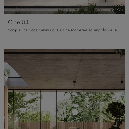
Cloe 04
Scopri una ricca gamma di Cucine Moderne ad angolo delle migliori marche: abbiamo selezionato per te le più originali soluzioni Arredo3, ...