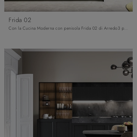
Frida 02
Con la Cucina Moderna con penisola Frida 02 di Arredo3 potrai organizzare gli spazi impreziosendoli, coniugando in modo ottimale originali doti di ...