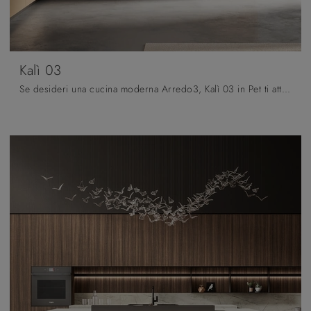
Kalì 03
Se desideri una cucina moderna Arredo3, Kalì 03 in Pet ti attende nel nostro negozio di Cucine Moderne con penisola.