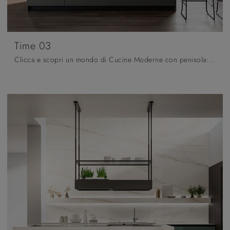
Time 03
Clicca e scopri un mondo di Cucine Moderne con penisola: la cucina Time 03 Arredo3 in laccato opaco ti aspetta!