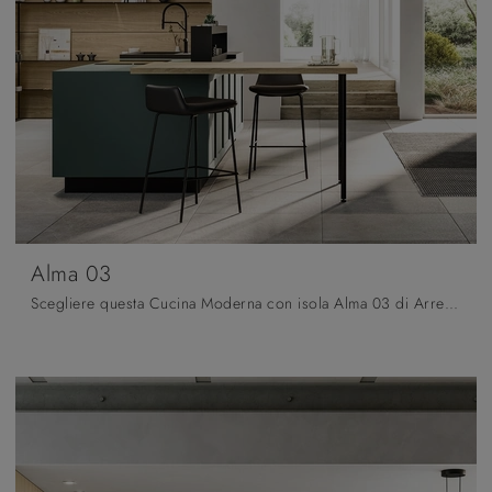
Alma 03
Scegliere questa Cucina Moderna con isola Alma 03 di Arredo3 in laminato significa organizzare gli spazi impreziosendoli, senza rinunciare allo stile.