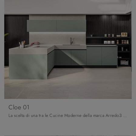
Cloe 01
La scelta di una tra le Cucine Moderne della marca Arredo3 assicura un’ampia personalizzazione e massima qualità: ottieni informazioni sulla Cucina ...