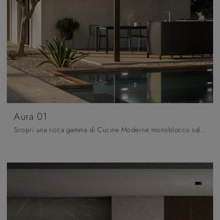
Aura 01
Scopri una ricca gamma di Cucine Moderne monoblocco salvaspazio dei migliori produttori: abbiamo selezionato per te le più belle soluzioni Arredo3, ...