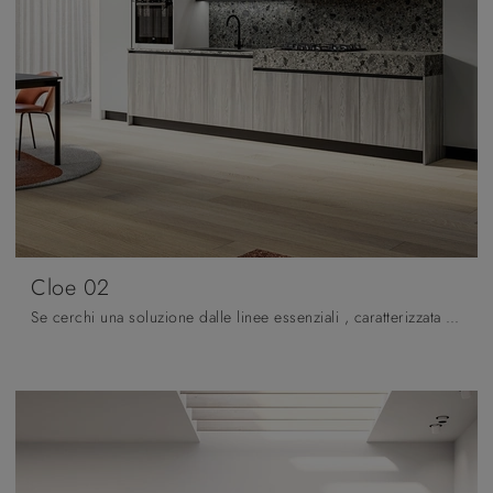
Cloe 02
Se cerchi una soluzione dalle linee essenziali , caratterizzata da un design più "leggero", ti raccomandiamo di orientare l'acquisto verso le Cucine ...