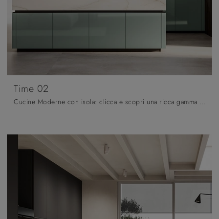
Time 02
Cucine Moderne con isola: clicca e scopri una ricca gamma di soluzioni del brand Arredo3, tra cui il modello Time 02.