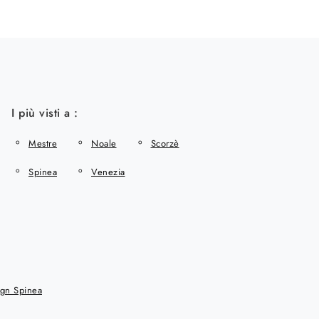
I più visti a :
Mestre
Noale
Scorzè
Spinea
Venezia
ign Spinea