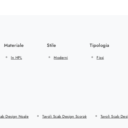
Materiale
Stile
Tipologia
In HPL
Moderni
Fissi
cab Design Noale
Tavoli Scab Design Scorzè
Tavoli Scab Des