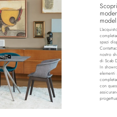
Scopri
modern
modell
L'acquist
completar
spazi dis
Contattac
nostro s
di Scab D
In showr
elementi 
completar
con ques
assicuran
progettual