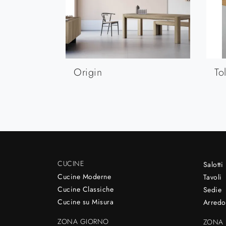
Origin
To
CUCINE
Salotti
Cucine Moderne
Tavoli
Cucine Classiche
Sedie
Cucine su Misura
Arredo
ZONA GIORNO
ZONA 