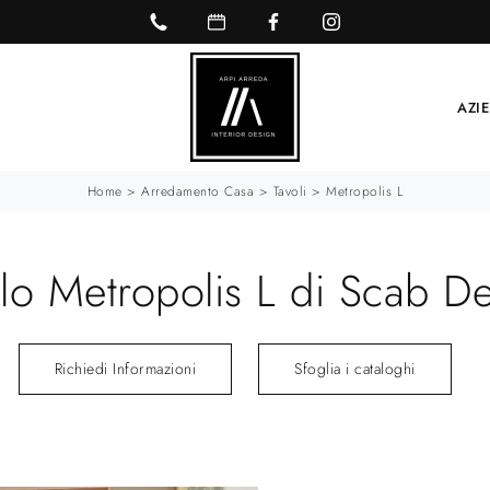
AZI
Home
>
Arredamento Casa
>
Tavoli
>
Metropolis L
lo Metropolis L di Scab D
Richiedi Informazioni
Sfoglia i cataloghi