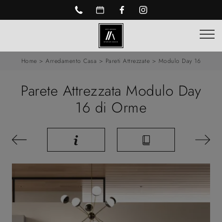
Home
>
Arredamento Casa
>
Pareti Attrezzate
>
Modulo Day 16
Parete Attrezzata Modulo Day
16 di Orme