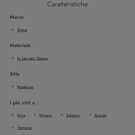
Caratteristiche
Marca
Orme
Materiale
In Laccato Opaco
Stile
Moderne
I più visti a :
Mira
Mirano
Salzano
Scorzè
Venezia