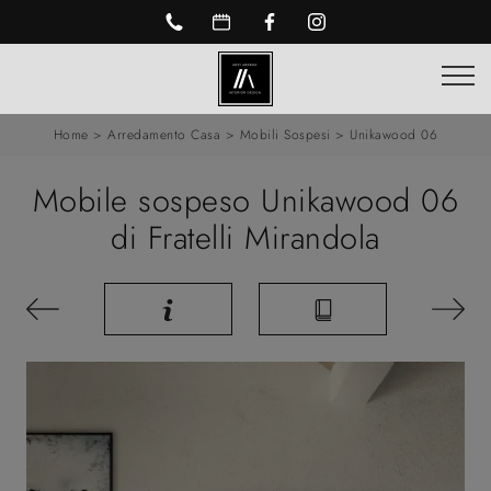
Home
>
Arredamento Casa
>
Mobili Sospesi
>
Unikawood 06
Mobile sospeso Unikawood 06
di Fratelli Mirandola