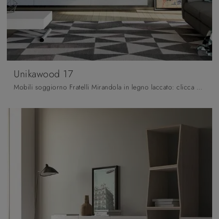
Unikawood 17
Mobili soggiorno Fratelli Mirandola in legno laccato: clicca e ottieni informazioni sul modello Unikawood 17, perfetto per ultimare spazi moderni.