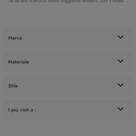
Se sei alla ricerca di mobili soggiorno moderni, con il modello Teka in vetro di Orme potrai completare un soggiorno pratico e operativo.
Marca
Materiale
Stile
I più visti a :