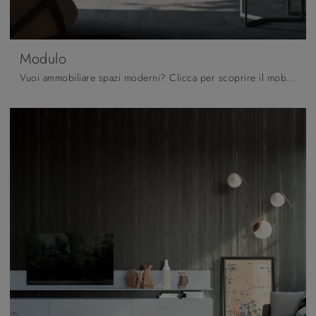
Modulo
Vuoi ammobiliare spazi moderni? Clicca per scoprire il mobile soggiorno Modulo in laccato opaco dell'azienda Orme!