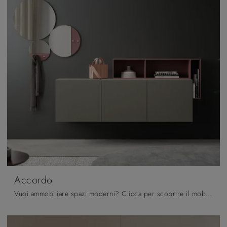
Accordo
Vuoi ammobiliare spazi moderni? Clicca per scoprire il mobile soggiorno Accordo in laccato opaco del marchio Orme!