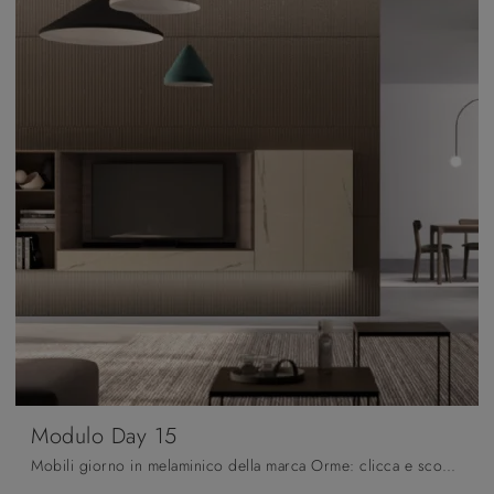
Modulo Day 15
Mobili giorno in melaminico della marca Orme: clicca e scopri il modello Modulo Day 15 tra le più esclusive soluzioni per il living.