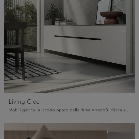
Living Cloe
Mobili giorno in laccato opaco della firma Arredo3: clicca e scopri il modello Living Cloe tra le più esclusive soluzioni per il living.