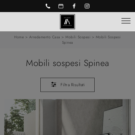
Home
>
Arredamento Casa
>
Mobili Sospesi
>
Mobili Sospesi
Spinea
Mobili sospesi Spinea
Filtra Risultati