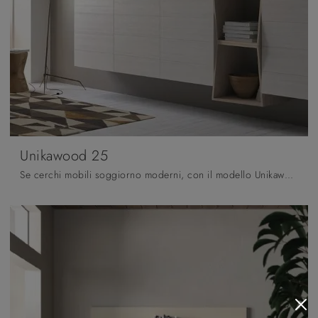
Unikawood 25
Se cerchi mobili soggiorno moderni, con il modello Unikawood 25 in legno laccato di Fratelli Mirandola potrai ultimare un soggiorno pratico e ...