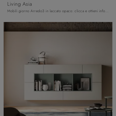
Living Asia
Mobili giorno Arredo3 in laccato opaco: clicca e ottieni informazioni sul modello Living Asia , ideale per ultimare spazi moderni.