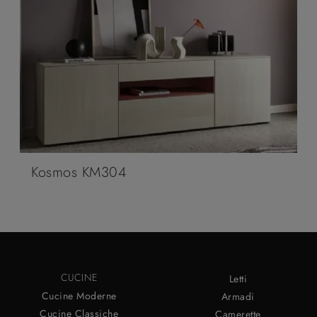
Kosmos KM304
CUCINE
Letti
Cucine Moderne
Armadi
Cucine Classiche
Camerette