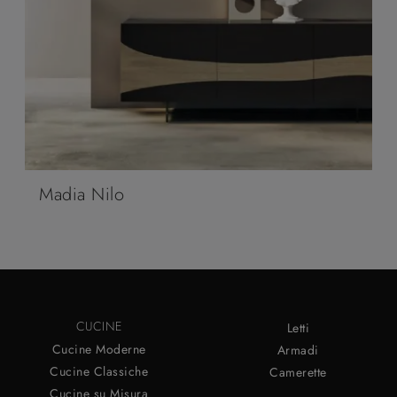
Madia Nilo
CUCINE
Letti
Cucine Moderne
Armadi
Cucine Classiche
Camerette
Cucine su Misura