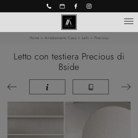
Home
>
Arredamento Casa
>
Letti
>
Precious
Letto con testiera Precious di
Bside