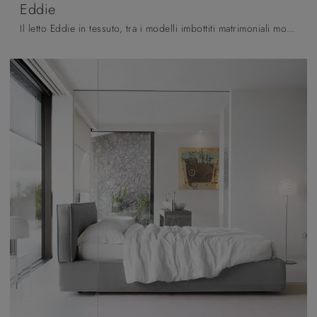
Eddie
Il letto Eddie in tessuto, tra i modelli imbottiti matrimoniali moderni di Noctis, è pensato per garantirti il riposo migliore.