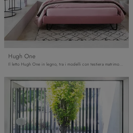
Hugh One
Il letto Hugh One in legno, tra i modelli con testiera matrimoniali design di Noctis, è ideale per garantirti il relax totale.