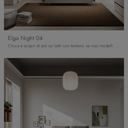
Elga Night 04
Clicca e scopri di più sui Letti con testiera: se vuoi modelli matrimoniali moderni, il modello Elga Night 04 Orme fa per te.