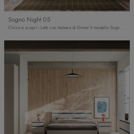
Sogno Night 05
Clicca e scopri i Letti con testiera di Orme! Il modello Sogno Night 05 in melaminico ti aspetta nelle versioni matrimoniali.