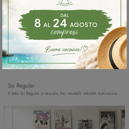
So Regular
Il letto So Regular in tessuto, tra i modelli imbottiti matrimoniali moderni di Noctis, è pensato per assicurarti il riposo migliore.