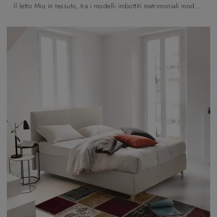
Il letto Mio in tessuto, tra i modelli imbottiti matrimoniali moderni di Noctis, è pensato per assicurarti il relax totale.