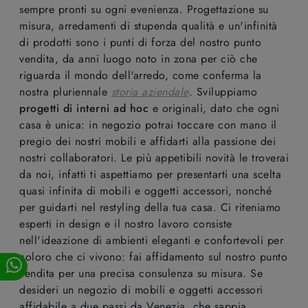
sempre pronti su ogni evenienza. Progettazione su
misura, arredamenti di stupenda qualità e un'infinità
di prodotti sono i punti di forza del nostro punto
vendita, da anni luogo noto in zona per ciò che
riguarda il mondo dell'arredo, come conferma la
nostra pluriennale
storia aziendale
. Sviluppiamo
progetti di interni ad hoc
e originali, dato che ogni
casa è unica: in negozio potrai toccare con mano il
pregio dei nostri mobili e affidarti alla passione dei
nostri collaboratori. Le più appetibili novità le troverai
da noi, infatti ti aspettiamo per presentarti una scelta
quasi infinita di mobili e oggetti accessori, nonché
per guidarti nel restyling della tua casa. Ci riteniamo
esperti in design e il nostro lavoro consiste
nell'ideazione di ambienti eleganti e confortevoli per
coloro che ci vivono: fai affidamento sul nostro punto
vendita per una precisa consulenza su misura. Se
desideri un negozio di mobili e oggetti accessori
affidabile a due passi da Venezia, che sappia