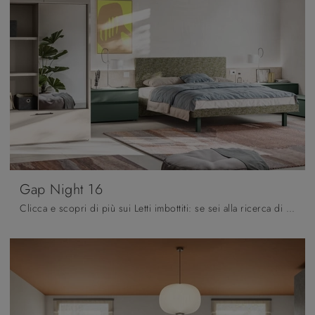
Gap Night 16
Clicca e scopri di più sui Letti imbottiti: se sei alla ricerca di modelli matrimoniali moderni, il modello Gap Night 16 Orme fa per te.