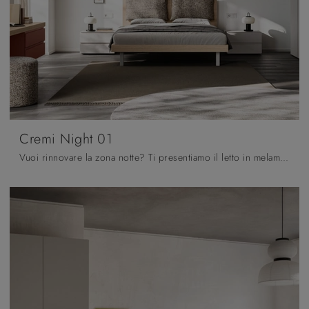
Cremi Night 01
Vuoi rinnovare la zona notte? Ti presentiamo il letto in melaminico Cremi Night 01 di Orme per spazi moderni.