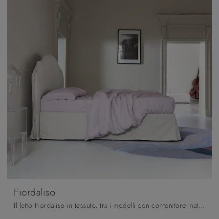
Fiordaliso
Il letto Fiordaliso in tessuto, tra i modelli con contenitore matrimoniali classici di Noctis, è pensato per assicurarti il sonno più profondo.