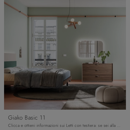
Giako Basic 11
Clicca e ottieni informazioni sui Letti con testiera: se sei alla ricerca di modelli matrimoniali moderni, il modello Giako Basic 11 Orme fa al caso ...