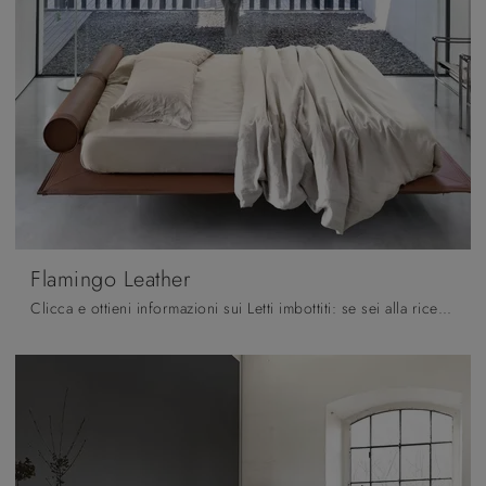
Flamingo Leather
Clicca e ottieni informazioni sui Letti imbottiti: se sei alla ricerca di modelli matrimoniali design, il modello Flamingo Leather Noctis fa per te.