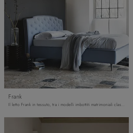
Frank
Il letto Frank in tessuto, tra i modelli imbottiti matrimoniali classici di Noctis, è ideale per assicurarti il relax totale.