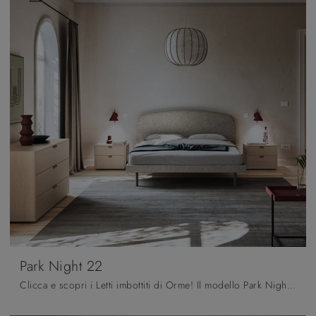
Park Night 22
Clicca e scopri i Letti imbottiti di Orme! Il modello Park Night 22 in tessuto ti attende nelle versioni matrimoniali.