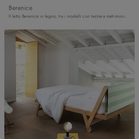
Berenice
Il letto Berenice in legno, tra i modelli con testiera matrimoniali moderni di Fratelli Mirandola, è perfetto per assicurarti il relax totale.