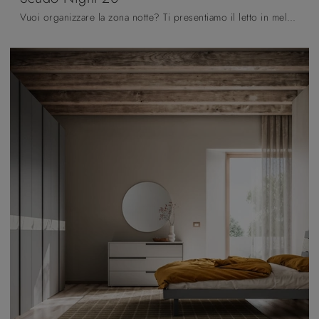
Vuoi organizzare la zona notte? Ti presentiamo il letto in melaminico Scudo Night 20 di Orme per spazi moderni.