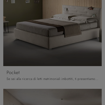
Pocket
Se sei alla ricerca di letti matrimoniali imbottiti, ti presentiamo il modello Pocket in tessuto per arricchire la camera da letto.