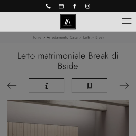
Home
>
Arredamento Casa
>
Letti
>
Break
Letto matrimoniale Break di
Bside