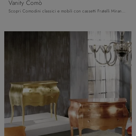
Vanity Comò
Scopri Comodini classici e mobili con cassetti Fratelli Mirandola! Il modello Vanity Comò realizzato in laccato opaco è il miglior acquisto.