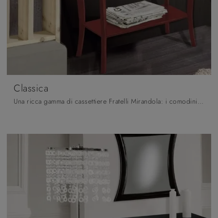
Classica
Una ricca gamma di cassettiere Fratelli Mirandola: i comodini classici in laccato opaco, come Classica, sono tra le soluzioni più belle.