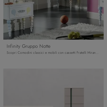
Infinity Gruppo Notte
Scopri Comodini classici e mobili con cassetti Fratelli Mirandola! Il modello Infinity Gruppo Notte realizzato in laccato opaco è la soluzione ...