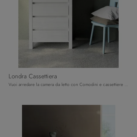
Londra Cassettiera
Vuoi arredare la camera da letto con Comodini e cassettiere di Fratelli Mirandola? Ti presentiamo il modello Londra Cassettiera in legno per spazi ...