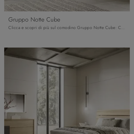
Gruppo Notte Cube
Clicca e scopri di più sul comodino Gruppo Notte Cube: Comodini e mobili con cassetti di Moretti Compact Giorno Notte sono ideali per spazi moderni.