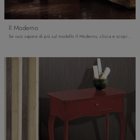
Il Moderno
Se vuoi sapere di più sul modello Il Moderno, clicca e scopri i Comodini e comò Fratelli Mirandola ideali per la tua zona notte.