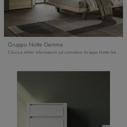
Gruppo Notte Gemma
Clicca e ottieni informazioni sul comodino Gruppo Notte Gemma: Comodini e cassettiere di Moretti Compact Giorno Notte sono ideali per spazi moderni.