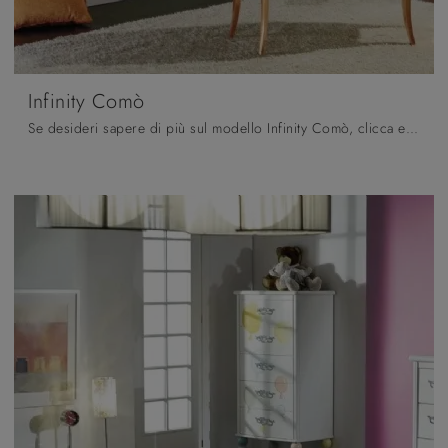
Infinity Comò
Se desideri sapere di più sul modello Infinity Comò, clicca e scopri i Comodini e comò Fratelli Mirandola ideali per la tua zona notte.