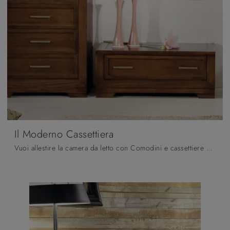
Il Moderno Cassettiera
Vuoi allestire la camera da letto con Comodini e cassettiere di Fratelli Mirandola? Eccoti il modello Il Moderno Cassettiera in legno per spazi ...