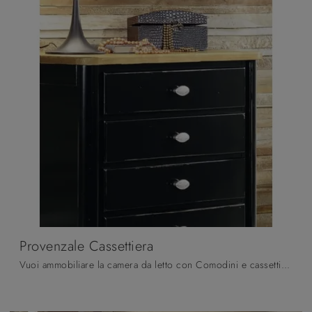
Provenzale Cassettiera
Vuoi ammobiliare la camera da letto con Comodini e cassettiere di Fratelli Mirandola? Eccoti il modello Provenzale Cassettiera in laccato opaco per ...