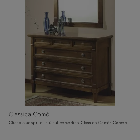
Classica Comò
Clicca e scopri di più sul comodino Classica Comò: Comodini e cassettiere di Fratelli Mirandola sono ideali per spazi classici.