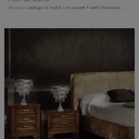
Un ricco catalogo di mobili con cassetti Fratelli Mirandola: i comodini classici in laccato opaco, come Anni 50 Comò, sono tra le proposte più belle.