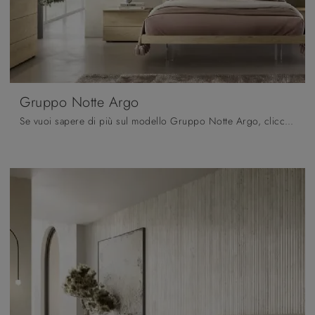
Gruppo Notte Argo
Se vuoi sapere di più sul modello Gruppo Notte Argo, clicca e scopri i Comodini e comò Moretti Compact Giorno Notte ideali per la tua zona notte.