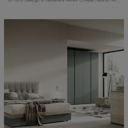
Un ricco catalogo di cassettiere Moretti Compact Giorno Notte: i comodini moderni in laccato opaco, come Gruppo Notte Ventura, sono tra le soluzioni ...