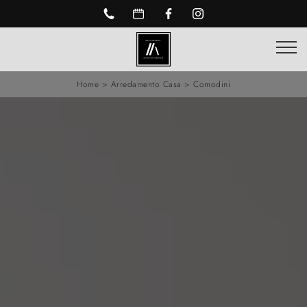
Home
>
Arredamento Casa
>
Comodini