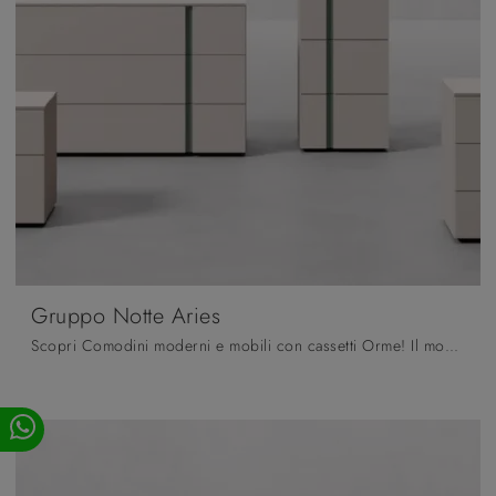
Gruppo Notte Aries
Scopri Comodini moderni e mobili con cassetti Orme! Il modello Gruppo Notte Aries realizzato in laccato opaco è la soluzione ottimale.