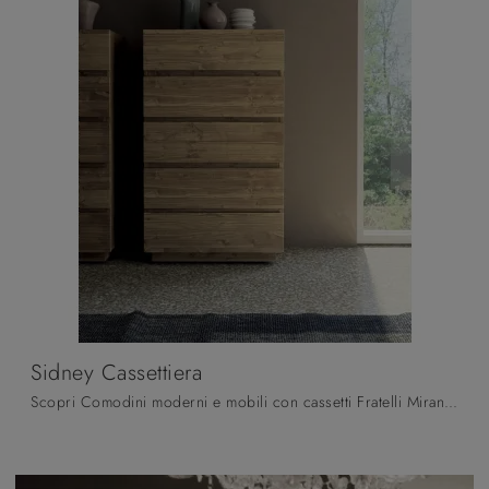
Sidney Cassettiera
Scopri Comodini moderni e mobili con cassetti Fratelli Mirandola! Il modello Sidney Cassettiera realizzato in legno è la soluzione ottimale.