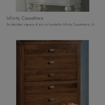
Infinity Cassettiera
Se desideri sapere di più sul modello Infinity Cassettiera, clicca e scopri i Comodini e comò Fratelli Mirandola ideali per la tua camera da letto.