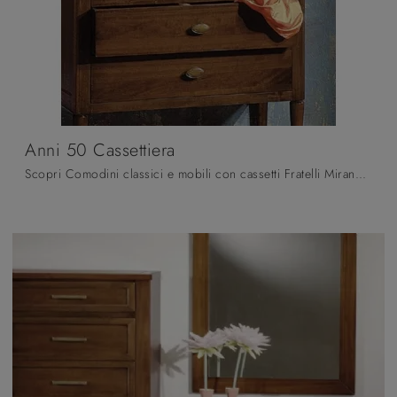
Anni 50 Cassettiera
Scopri Comodini classici e mobili con cassetti Fratelli Mirandola! Il modello Anni 50 Cassettiera costruito in legno è la soluzione ottimale.