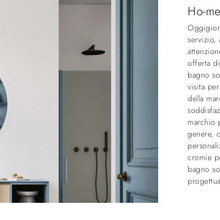
Ho-me
Oggigior
servizio,
attenzion
offerta 
bagno sos
visita pe
della mar
soddisfaz
marchio 
genere, c
personali
cromie p
bagno sos
progettua