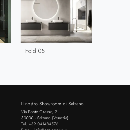
Fold 05
Il nostro Showroom di Salzano
Via Ponte Grasso, 2
30030 - Salzano (Venezia)
Tel.
+39 041484576