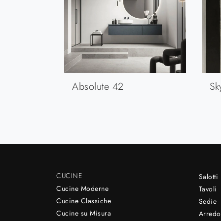
Absolute 42
Sk
CUCINE
Salotti
Cucine Moderne
Tavoli
Cucine Classiche
Sedie
Cucine su Misura
Arredo