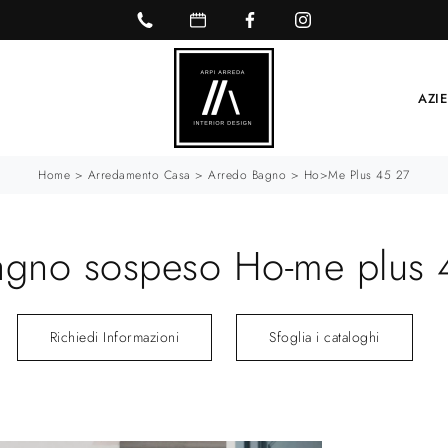
AZI
Home
>
Arredamento Casa
>
Arredo Bagno
>
Ho>me Plus 45 27
agno sospeso Ho-me plus 4
Richiedi Informazioni
Sfoglia i cataloghi