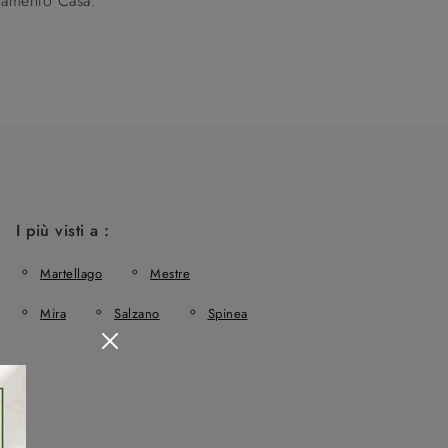
edamento Casa.
I più visti a :
Martellago
Mestre
Mira
Salzano
Spinea