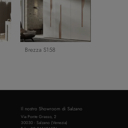
Brezza S158
Il nostro Showroom di Salzano
Via Ponte Grasso, 2
30030 - Salzano (Venezia)