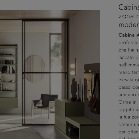
Cabin
zona n
moder
Cabina 
professio
che hai s
laccato 
nell'imma
mano tant
elevata q
passo con
armadio 
Orme in l
oggetti a
la tua zo
creare un
per otten