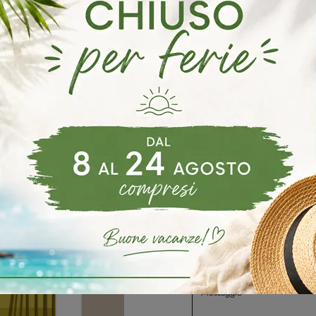
Spinea
Armadi Orme Martellago
Armadi Orme Mira
A
oghi
Richiedi 