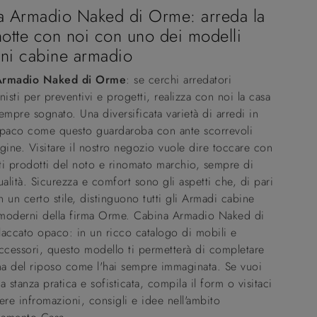
a Armadio Naked di Orme: arreda la
otte con noi con uno dei modelli
ni cabine armadio
Armadio Naked di Orme
: se cerchi arredatori
nisti per preventivi e progetti, realizza con noi la casa
empre sognato. Una diversificata varietà di arredi in
opaco come questo guardaroba con ante scorrevoli
gine. Visitare il nostro negozio vuole dire toccare con
i prodotti del noto e rinomato marchio, sempre di
ualità. Sicurezza e comfort sono gli aspetti che, di pari
 un certo stile, distinguono tutti gli Armadi cabine
moderni della firma Orme. Cabina Armadio Naked di
accato opaco: in un ricco catalogo di mobili e
ccessori, questo modello ti permetterà di completare
na del riposo come l'hai sempre immaginata. Se vuoi
a stanza pratica e sofisticata, compila il form o visitaci
ere infromazioni, consigli e idee nell'ambito