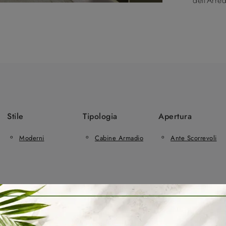
dell'Arr
Stile
Tipologia
Apertura
Moderni
Cabine Armadio
Ante Scorrevoli