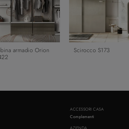
bina armadio Orion
Scirocco S173
422
ACCESSORI CASA
Complementi
AZIENDA