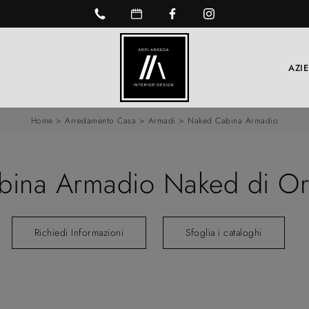
AZI
Home
>
Arredamento Casa
>
Armadi
>
Naked Cabina Armadio
bina Armadio Naked di O
Richiedi Informazioni
Sfoglia i cataloghi