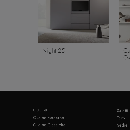
Night 25
Ca
O
CUCINE
Salotti
Cucine Moderne
Tavoli
Cucine Classiche
Sedie