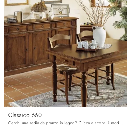
Classico 660
Cerchi una sedia da pranzo in legno? Clicca e scopri il modello Classico 660 di Fratelli Mirandola per completare i tuoi interni ottimamente.