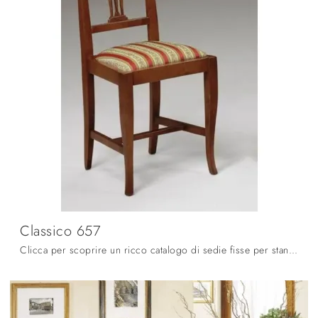
Classico 657
Clicca per scoprire un ricco catalogo di sedie fisse per stanze classiche: il modello Classico 657 di Fratelli Mirandola ti attende!