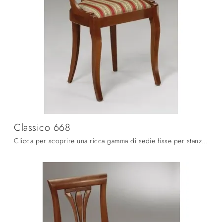
Classico 668
Clicca per scoprire una ricca gamma di sedie fisse per stanze classiche: il modello Classico 668 di Fratelli Mirandola ti sta aspettando!