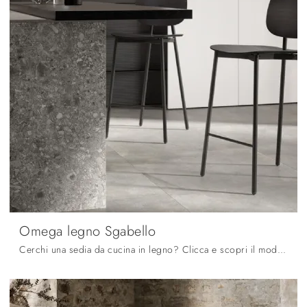
Omega legno Sgabello
Cerchi una sedia da cucina in legno? Clicca e scopri il modello Omega legno Sgabello di Arredo3 per ultimare i tuoi interni perfettamente.