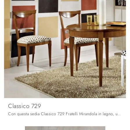
Classico 729
Con questa sedia Classico 729 Fratelli Mirandola in legno, una tra le nostre sedute fisse classiche, potrai impreziosire i tuoi locali.