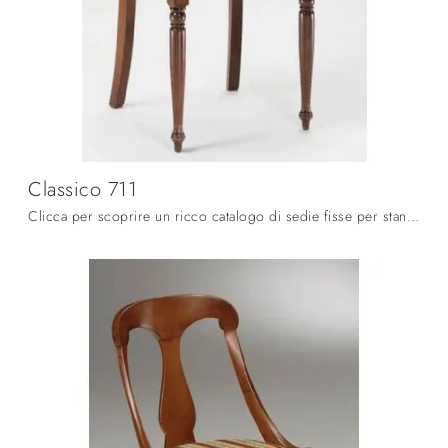
Classico 711
Clicca per scoprire un ricco catalogo di sedie fisse per stanze classiche: il modello Classico 711 di Fratelli Mirandola ti aspetta!