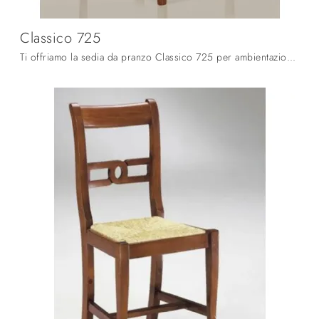
Classico 725
Ti offriamo la sedia da pranzo Classico 725 per ambientazioni classiche, tra le più belle Sedie fisse di Fratelli Mirandola.