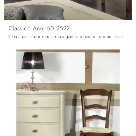
Classico Anni 50 2522
Clicca per scoprire una ricca gamma di sedie fisse per stanze classiche: il modello Classico Anni 50 2522 di Fratelli Mirandola ti aspetta!