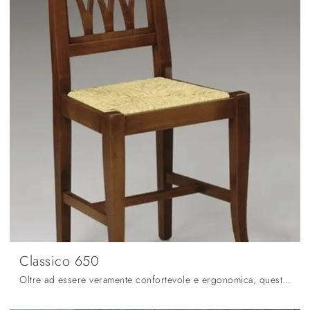
Classico 650
Oltre ad essere veramente confortevole e ergonomica, questa sedia in legno ti assicurerà una serena quotidianità nei locali dove si sta in compagnia ...