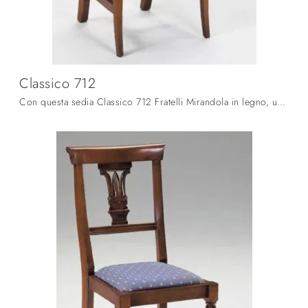
Classico 712
Con questa sedia Classico 712 Fratelli Mirandola in legno, una tra le nostre sedute fisse classiche, potrai impreziosire i tuoi locali.