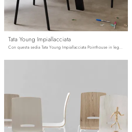
Tata Young Impiallacciata
Con questa sedia Tata Young Impiallacciata Pointhouse in legno, una delle nostre sedute fisse moderne, potrai valorizzare i tuoi spazi.