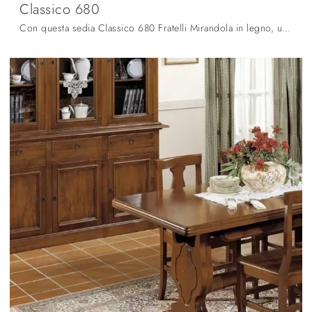
Classico 680
Con questa sedia Classico 680 Fratelli Mirandola in legno, una delle nostre sedute fisse classiche, potrai impreziosire i tuoi spazi.