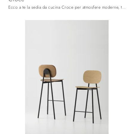
Ecco a te la sedia da cucina Croce per atmosfere moderne, tra le più originali Sedie fisse di Fratelli Mirandola.