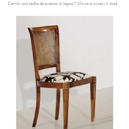
Cerchi una sedia da pranzo in legno? Clicca e scopri il modello Classico 727 di Fratelli Mirandola per completare i tuoi spazi ottimamente.