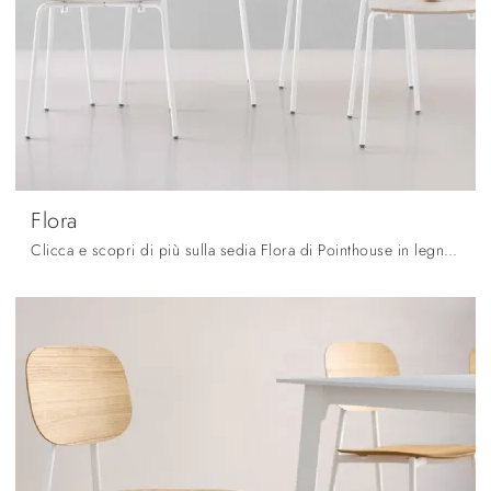
Flora
Clicca e scopri di più sulla sedia Flora di Pointhouse in legno: le più belle Sedie impilabili moderne ti attendono.