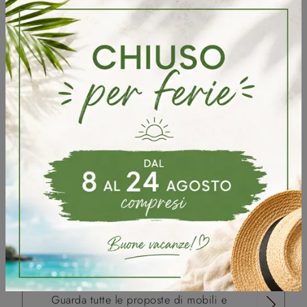
attendono in zona per farti toccare con mano le più
esclusive proposte di Mobili Porta Tv firmate dal noto
e rinomato brand, nonché per presentarti vari puntuali
servizi studiati in base ai valori che da sempre
connotano il nostro punto vendita:
assistenza al cliente dalla progettazione al servizio
dopo l'acquisto
pluriennale professionalità e dedizione nel campo
affidabilità ed efficienza di servizi e progetti
costante attenzione alle richieste di ogni cliente,
all’evolversi del design e delle moderne esigenze
abitative
Il cliente al centro di ogni progetto: arreda la tua
casa con noi nei pressi di Scorzè
Guarda tutte le proposte di mobili e