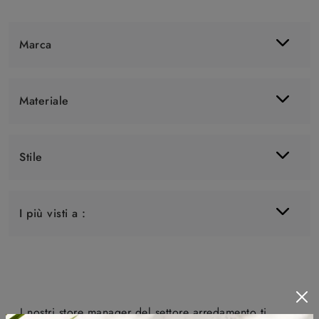
Marca
Materiale
Stile
I più visti a :
I nostri store manager del settore arredamento ti