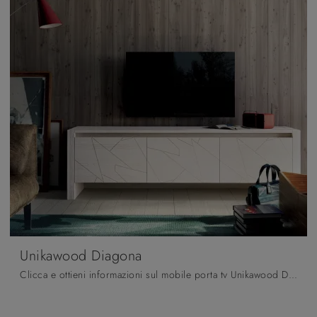
Unikawood Diagona
Clicca e ottieni informazioni sul mobile porta tv Unikawood Diagona di Fratelli Mirandola: realizzato in legno laccato, è la scelta ideale per spazi ...