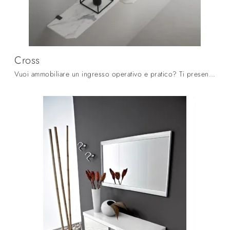
Cross
Vuoi ammobiliare un ingresso operativo e pratico? Ti presentiamo il mobile Cross di La Primavera in laminato, pensato per spazi moderni.