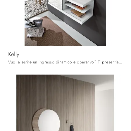
Kelly
Vuoi allestire un ingresso dinamico e operativo? Ti presentiamo il mobile Kelly di La Primavera in vetro, perfetto per spazi moderni.