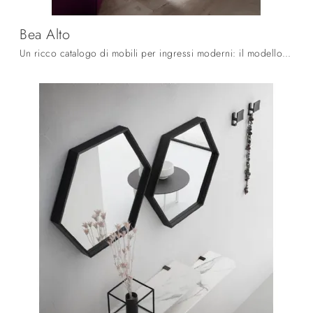
Bea Alto
Un ricco catalogo di mobili per ingressi moderni: il modello Bea Alto La Primavera in laminato ti aspetta per ultimare l'arredamento.