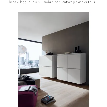
Clicca e leggi di più sul mobile per l'entrata Jessica di La Primavera! Potrai arredare spazi moderni attrezzandoli ottimamente.