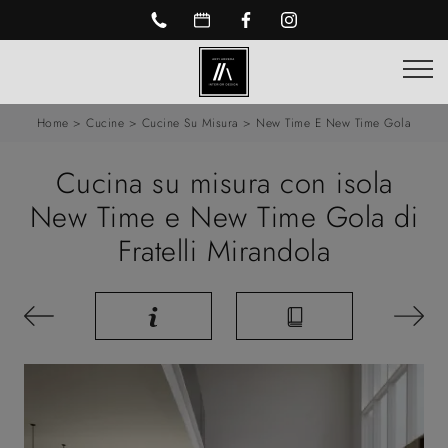
Home
>
Cucine
>
Cucine Su Misura
>
New Time E New Time Gola
Cucina su misura con isola
New Time e New Time Gola di
Fratelli Mirandola