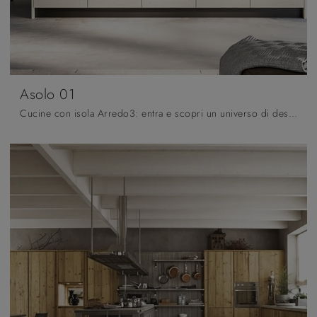
Asolo 01
Cucine con isola Arredo3: entra e scopri un universo di design e contenuto estetico! La cucina convenzionale Asolo 01 ti sta aspettando.