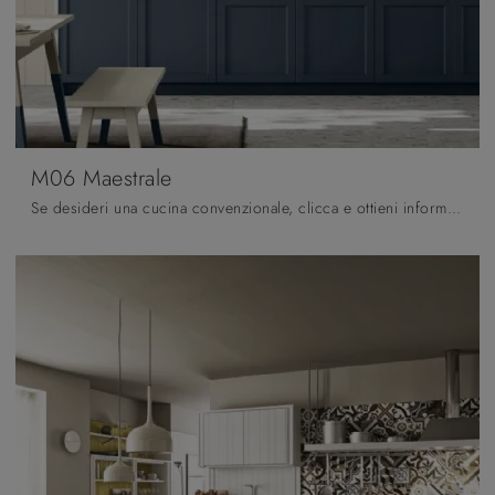
M06 Maestrale
Se desideri una cucina convenzionale, clicca e ottieni informazioni sul modello M06 Maestrale Scandola.