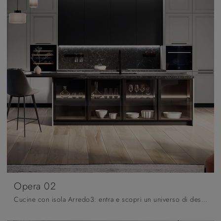
Opera 02
Cucine con isola Arredo3: entra e scopri un universo di design e contenuto estetico! La cucina tradizionale Opera 02 ti sta aspettando.