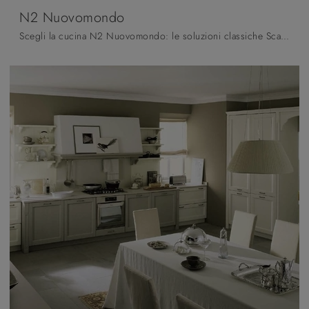
N2 Nuovomondo
Scegli la cucina N2 Nuovomondo: le soluzioni classiche Scandola in legno sono sinonimo di qualità, stile e design.