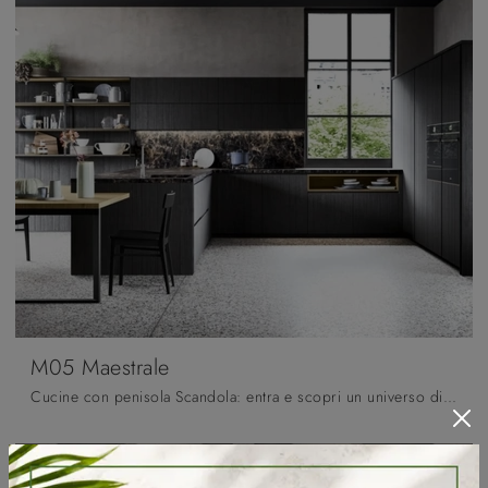
M05 Maestrale
Cucine con penisola Scandola: entra e scopri un universo di stile e design! La cucina classica M05 Maestrale ti sta aspettando.