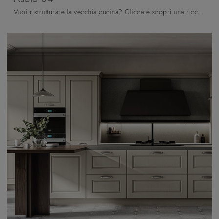
Vuoi ristrutturare la vecchia cucina? Clicca e scopri una ricca gamma di soluzioni tradizionali con penisola: Asolo 04 ti attende!