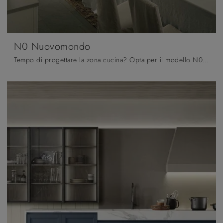
N0 Nuovomondo
Tempo di progettare la zona cucina? Opta per il modello N0 Nuovomondo Scandola tra le nostre Cucine Classiche ad angolo.