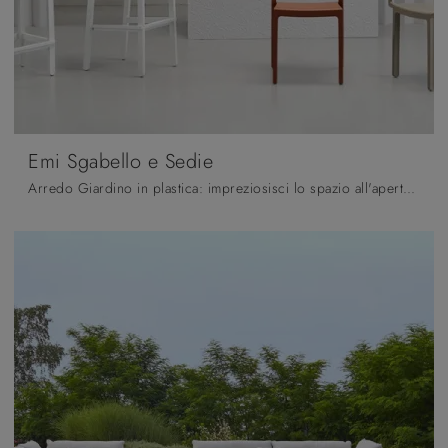
Emi Sgabello e Sedie
Arredo Giardino in plastica: impreziosisci lo spazio all'aperto con svariate offerte di sedie da giardino dell'azienda Scab Design.