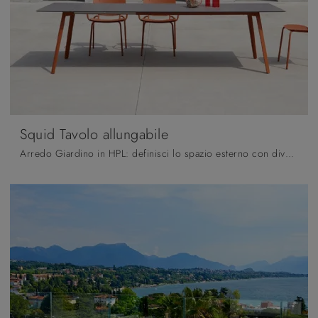
Squid Tavolo allungabile
Arredo Giardino in HPL: definisci lo spazio esterno con diverse soluzioni di tavoli da giardino dell'azienda Scab Design.