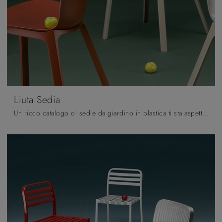
Liuta Sedia
Un ricco catalogo di sedie da giardino in plastica ti sta aspettando in negozio: clicca e scopri il modello Liuta Sedia di Scab Design.