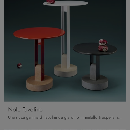
Nolo Tavolino
Una ricca gamma di tavolini da giardino in metallo ti aspetta nel nostro showroom: clicca e scopri il modello Nolo Tavolino di Scab Design.