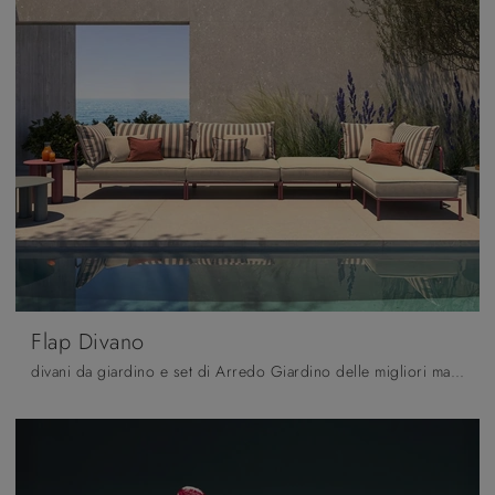
Flap Divano
divani da giardino e set di Arredo Giardino delle migliori marche: scopri di più sul modello Flap Divano di Scab Design, clicca subito!