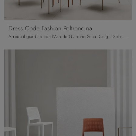
Dress Code Fashion Poltroncina
Arreda il giardino con l'Arredo Giardino Scab Design! Set e poltroncine da giardino in tessuto, come il modello Dress Code Fashion Poltroncina, ti ...