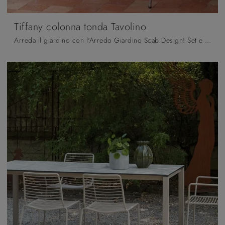
Tiffany colonna tonda Tavolino
Arreda il giardino con l'Arredo Giardino Scab Design! Set e tavolini da giardino in HPL, come il modello Tiffany colonna tonda Tavolino, ti ...