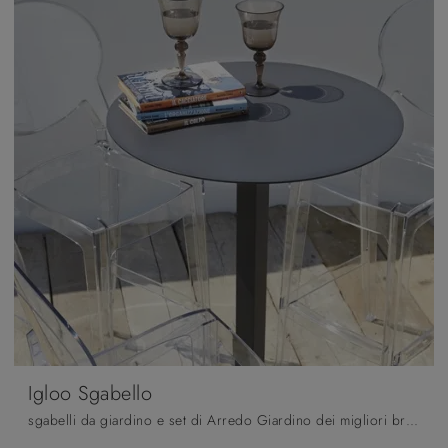
Igloo Sgabello
sgabelli da giardino e set di Arredo Giardino dei migliori brand: scopri di più sul modello Igloo Sgabello di Scab Design, clicca subito!