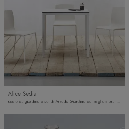
Alice Sedia
sedie da giardino e set di Arredo Giardino dei migliori brand: scopri di più sul modello Alice Sedia di Scab Design, clicca subito!