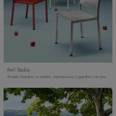
Reil Sedia
Arredo Giardino in metallo: impreziosisci il giardino con svariate offerte di sedie da giardino del marchio Scab Design.