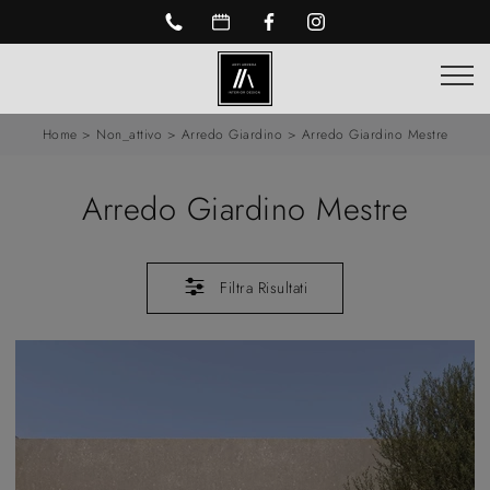
Home
>
Non_attivo
>
Arredo Giardino
>
Arredo Giardino Mestre
Arredo Giardino Mestre
Filtra Risultati