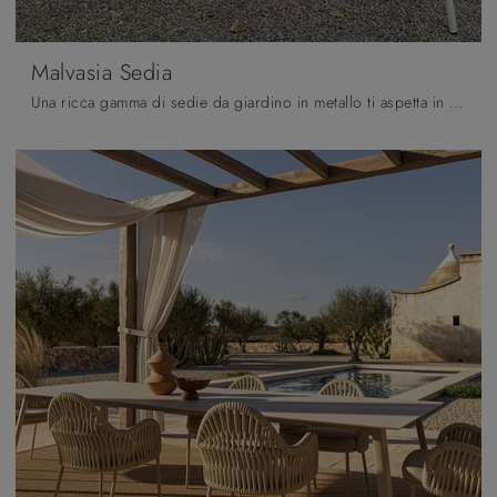
Malvasia Sedia
Una ricca gamma di sedie da giardino in metallo ti aspetta in negozio: clicca e scopri il modello Malvasia Sedia di Scab Design.