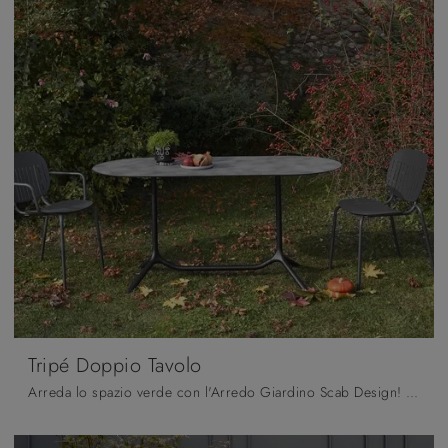
Tripé Doppio Tavolo
Arreda lo spazio verde con l'Arredo Giardino Scab Design! Set e tavoli da giardino in HPL, come il modello Tripé Doppio Tavolo, ti attendono!