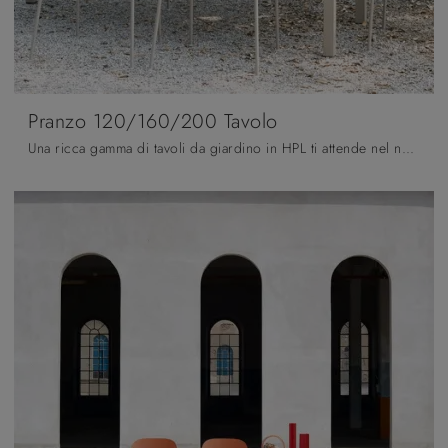
Pranzo 120/160/200 Tavolo
Una ricca gamma di tavoli da giardino in HPL ti attende nel nostro showroom: clicca e scopri il modello Pranzo 120/160/200 Tavolo di Scab Design.