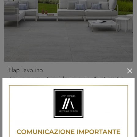
Flap Tavolino
Una ricca gamma di tavolini da giardino in HPL ti sta aspettando nel nostro punto vendita: clicca e scopri il modello Flap Tavolino di Scab Design.