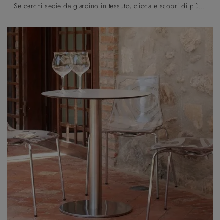
Se cerchi sedie da giardino in tessuto, clicca e scopri di più sul modello Lisa Filò Nest Sedia dell'azienda Scab Design.