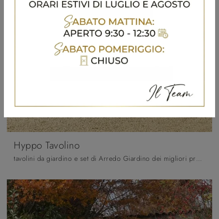
Hyppo Tavolino
tavolini da giardino e set di Arredo Giardino dei migliori produttori: scopri di più sul modello Hyppo Tavolino di Scab Design, clicca subito!