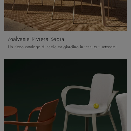
Malvasia Riviera Sedia
Un ricco catalogo di sedie da giardino in tessuto ti attende in negozio: clicca e scopri il modello Malvasia Riviera Sedia di Scab Design.