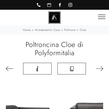
Home
>
Arredamento Casa
>
Poltrone
>
Cloe
Poltroncina Cloe di
Polyformitalia