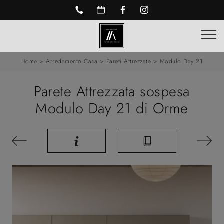
Home
>
Arredamento Casa
>
Pareti Attrezzate
>
Modulo Day 21
Parete Attrezzata sospesa
Modulo Day 21 di Orme