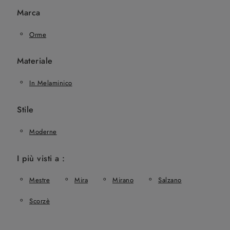
Marca
Orme
Materiale
In Melaminico
Stile
Moderne
I più visti a :
Mestre
Mira
Mirano
Salzano
Scorzè