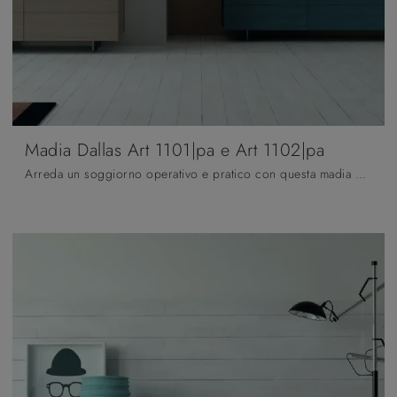
Madia Dallas Art 1101|pa e Art 1102|pa
Arreda un soggiorno operativo e pratico con questa madia Madia Dallas Art 1101|pa e Art 1102|pa di Fratelli Mirandola: scopri le più belle Madie in ...