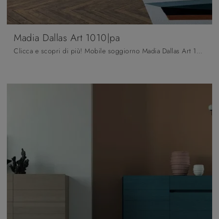
Madia Dallas Art 1010|pa
Clicca e scopri di più! Mobile soggiorno Madia Dallas Art 1010|pa di Fratelli Mirandola in legno laccato: ti sta aspettando per impreziosire le tue ...