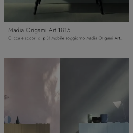
Madia Origami Art 1815
Clicca e scopri di più! Mobile soggiorno Madia Origami Art 1815 di Fratelli Mirandola in legno laccato: ti aspetta per completare le tue stanze ...