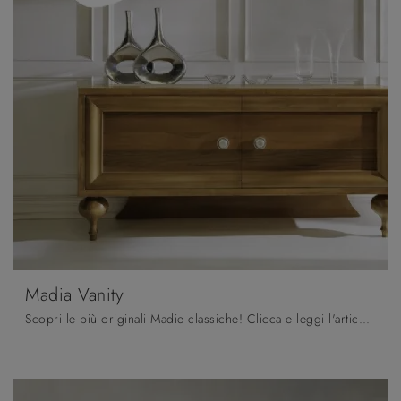
Madia Vanity
Scopri le più originali Madie classiche! Clicca e leggi l'articolo: madia Madia Vanity in legno, soluzione bella e funzionale.