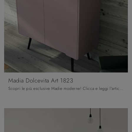
Madia Dolcevita Art 1823
Scopri le più esclusive Madie moderne! Clicca e leggi l'articolo: madia Madia Dolcevita Art 1823 in legno laccato, soluzione pratica e sofisticata.