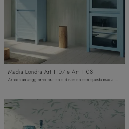
Madia Londra Art 1107 e Art 1108
Arreda un soggiorno pratico e dinamico con questa madia Madia Londra Art 1107 e Art 1108 di Fratelli Mirandola: scopri le più belle Madie in legno ...