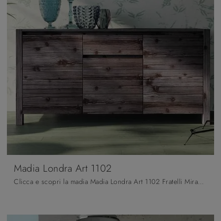
Madia Londra Art 1102
Clicca e scopri la madia Madia Londra Art 1102 Fratelli Mirandola: se desideri mobili in legno laccato per stanze moderne, questa è la soluzione ...