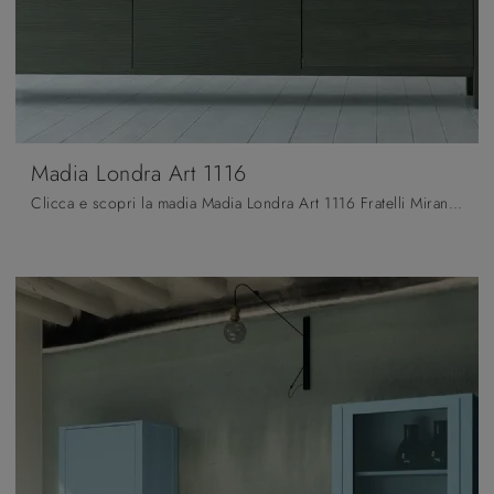
Madia Londra Art 1116
Clicca e scopri la madia Madia Londra Art 1116 Fratelli Mirandola: se vuoi mobili in legno laccato per stanze moderne, questa è la scelta ideale per ...