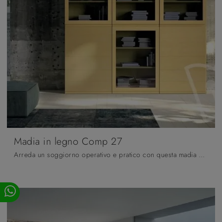
Madia in legno Comp 27
Arreda un soggiorno operativo e pratico con questa madia Madia in legno Comp 27 di Fratelli Mirandola: scopri le più belle Madie in legno laccato.