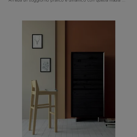
Arreda un soggiorno pratico e dinamico con questa madia Madia Domus Aurea Art 1676|pa di Fratelli Mirandola: scopri le più originali Madie in legno ...