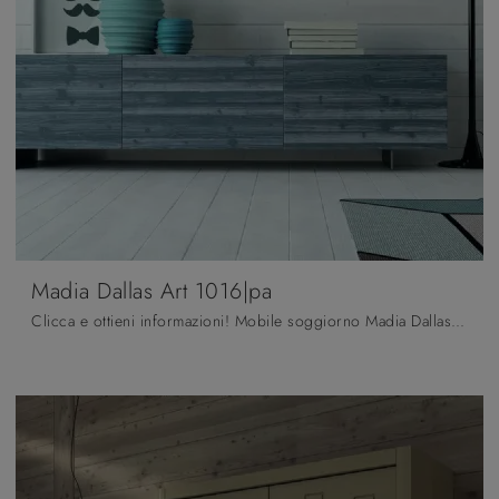
Madia Dallas Art 1016|pa
Clicca e ottieni informazioni! Mobile soggiorno Madia Dallas Art 1016|pa di Fratelli Mirandola in legno laccato: ti attende per completare le tue ...