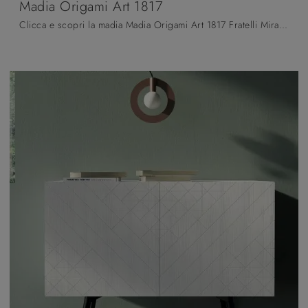
Madia Origami Art 1817
Clicca e scopri la madia Madia Origami Art 1817 Fratelli Mirandola: se vuoi mobili in legno laccato per stanze moderne, questa è la scelta ideale per ...