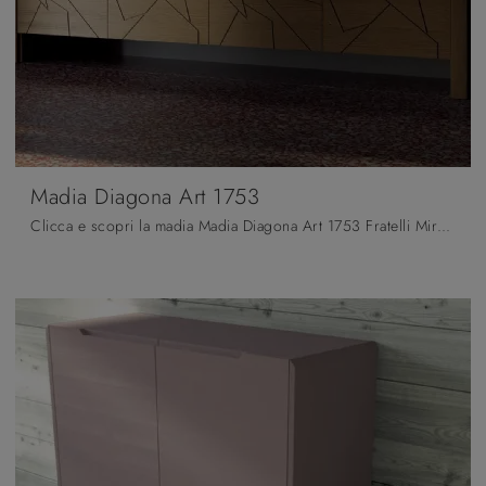
Madia Diagona Art 1753
Clicca e scopri la madia Madia Diagona Art 1753 Fratelli Mirandola: se vuoi mobili in legno laccato per stanze moderne, questa è la scelta ideale per ...