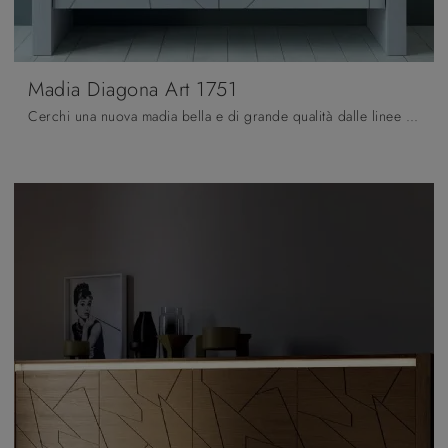
Madia Diagona Art 1751
Cerchi una nuova madia bella e di grande qualità dalle linee moderne? Ecco a te il modello Madia Diagona Art 1751 di Fratelli Mirandola, realizzato ...