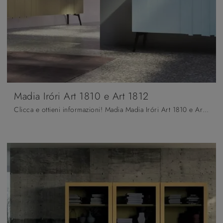
Madia Iróri Art 1810 e Art 1812
Clicca e ottieni informazioni! Madia Madia Iróri Art 1810 e Art 1812 di Fratelli Mirandola in legno laccato: ti sta aspettando per completare le tue ...