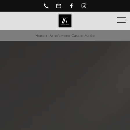
Home
>
Arredamento Casa
>
Madie