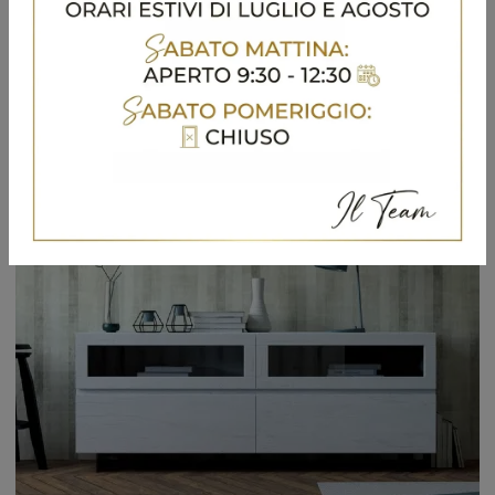
Arreda un soggiorno dinamico e operativo con questa madia Madia Londra Art 1105 di Fratelli Mirandola: scopri le più belle Madie in legno laccato.