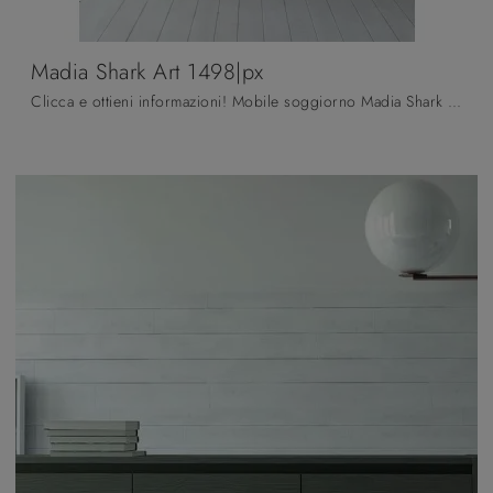
Madia Shark Art 1498|px
Clicca e ottieni informazioni! Mobile soggiorno Madia Shark Art 1498|px di Fratelli Mirandola in legno laccato: ti attende per arricchire le tue ...