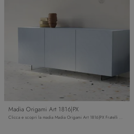
Madia Origami Art 1816|PX
Clicca e scopri la madia Madia Origami Art 1816|PX Fratelli Mirandola: se cerchi mobili in legno laccato per stanze moderne, questa è la soluzione ...