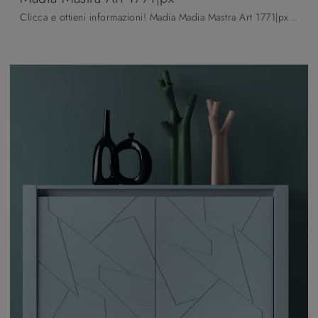
Clicca e ottieni informazioni! Madia Madia Mastra Art 1771|px di Fratelli Mirandola in legno laccato: ti aspetta per valorizzare le tue stanze ...