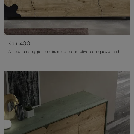
Kalì 400
Arreda un soggiorno dinamico e operativo con questa madia Kalì 400 di Casa d'Oro: scopri le più esclusive Madie in legno.