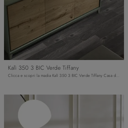
Kalì 350 3 BIC Verde Tiffany
Clicca e scopri la madia Kalì 350 3 BIC Verde Tiffany Casa d'Oro: se cerchi mobili in legno per stanze moderne, questa è l'acquisto perfetto per te!