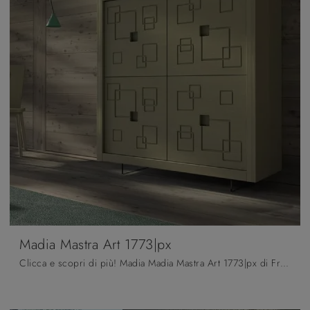
Madia Mastra Art 1773|px
Clicca e scopri di più! Madia Madia Mastra Art 1773|px di Fratelli Mirandola in legno laccato: ti aspetta per valorizzare le tue stanze moderne.