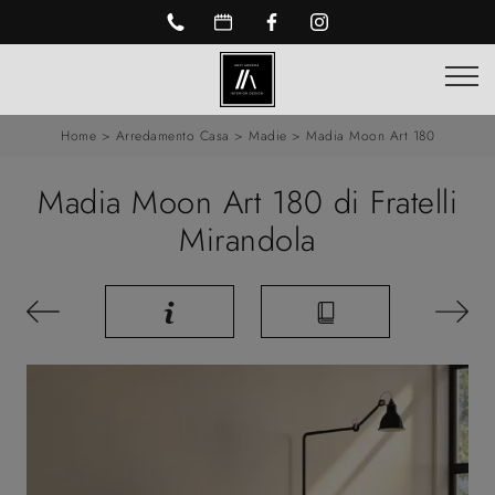
Home
>
Arredamento Casa
>
Madie
>
Madia Moon Art 180
Madia Moon Art 180 di Fratelli
Mirandola