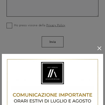
Ho preso visione della
Privacy Policy
Invia
Sfoglia i cataloghi