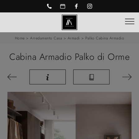
Home
>
Arredamento Casa
>
Armadi
>
Palko Cabina Armadio
Cabina Armadio Palko di Orme