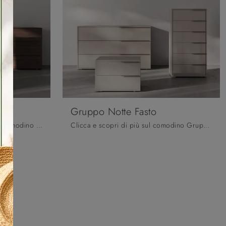
Gruppo Notte Fasto
Clicca e ottieni informazioni sul comodino Gruppo Notte Chiara: Comodini e cassettiere di Orme sono ideali per spazi moderni.
Clicca e scopri di più sul comodino Gruppo Notte Fasto: Comodini e mobili con cassetti di Orme sono ideali per spazi moderni.