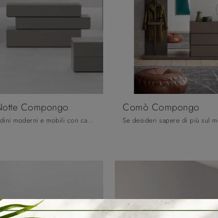
Notte Compongo
Comò Compongo
Scopri Comodini moderni e mobili con cassetti Orme! Il modello Gruppo Notte Compongo realizzato in laccato opaco è la scelta ideale.