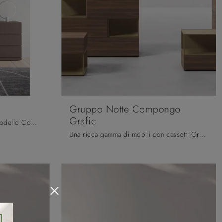
Gruppo Notte Compongo
Grafic
Se desideri sapere di più sul modello Comò Compongo, clicca e scopri i Comodini e comò Orme ideali per la tua zona notte.
Una ricca gamma di mobili con cassetti Orme: i comodini moderni in melaminico, come Gruppo Notte Compongo Grafic, sono tra le soluzioni più originali.