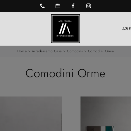
AZI
Home
>
Arredamento Casa
>
Comodini
>
Comodini Orme
Comodini Orme