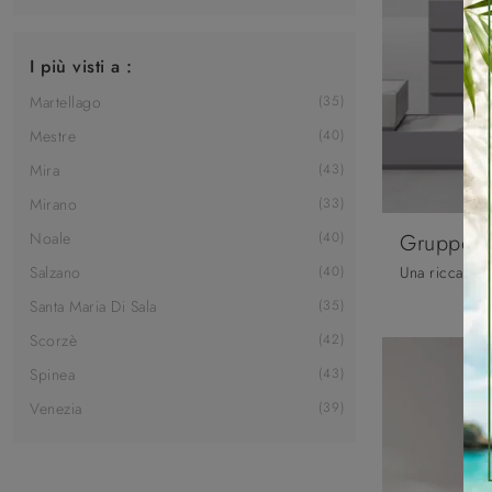
I più visti a :
Martellago
35
Mestre
40
Mira
43
Mirano
33
Gruppo N
Noale
40
Salzano
40
Santa Maria Di Sala
35
Scorzè
42
Spinea
43
Venezia
39