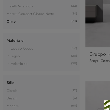
Fratelli Mirandola
33
Moretti Compact Giorno Notte
14
Orme
31
Materiale
In Laccato Opaco
28
Gruppo 
In Legno
20
In Melaminico
30
Stile
Classici
12
Design
6
Moderni
60