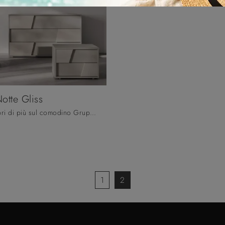
otte Gliss
Clicca e scopri di più sul comodino Gruppo Notte Gliss: Comodini e cassettiere di Orme sono ideali per spazi moderni.
1
2