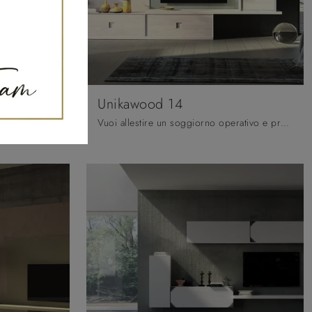
Unikawood 14
Se vuoi mobili giorno e pareti attrezzate moderne, prediligi il modello Maestrale 05 di Scandola: clicca e ottieni informazioni!
Vuoi allestire un soggiorno operativo e pratico? Ecco a te la parete attrezzata Unikawood 14 Fratelli Mirandola dalle forme decise moderne.