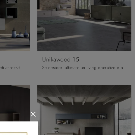
Unikawood 15
Se vuoi mobili soggiorno e pareti attrezzate moderne, opta per il modello Unikawood 08 di Fratelli Mirandola: clicca e scopri di più!
Se desideri ultimare un living operativo e pratico dalle linee moderne, ti presentiamo la parete attrezzata Unikawood 15 Fratelli Mirandola.