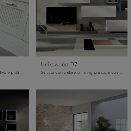
Unikawood 07
Vuoi progettare un living operativo e pratico? Ti presentiamo la parete attrezzata Provenzale Fratelli Mirandola dalle linee decise classiche.
Se vuoi completare un living pratico e operativo dalle linee moderne, ti offriamo la parete attrezzata Unikawood 07 Fratelli Mirandola.