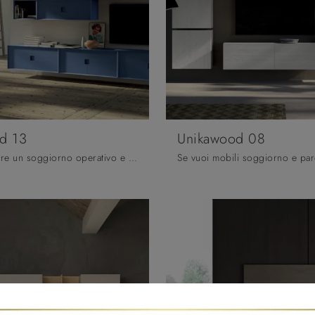
d 13
Unikawood 08
Vuoi progettare un soggiorno operativo e pratico? Ecco a te la parete attrezzata Unikawood 13 Fratelli Mirandola dalle forme decise moderne.