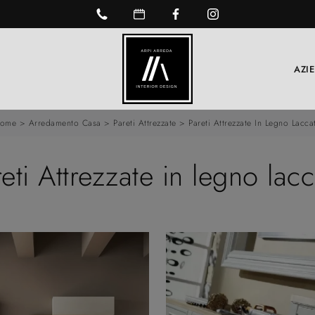
AZI
ome
>
Arredamento Casa
>
Pareti Attrezzate
>
Pareti Attrezzate In Legno Lacca
eti Attrezzate in legno lac