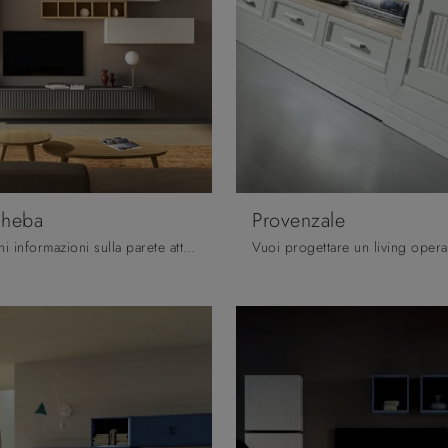
Cheba
Provenzale
Clicca e ottieni informazioni sulla parete attrezzata Wave e Cheba della firma Fratelli Mirandola: è la soluzione dalle linee moderne ideale per te.