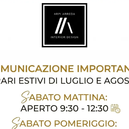
d 20
Cheba 04
Vuoi progettare un living dinamico e operativo? Ecco a te la parete attrezzata Unikawood 20 Fratelli Mirandola dalle linee decise moderne.