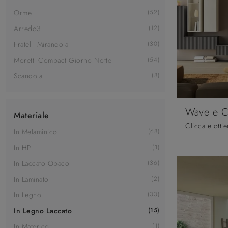
Orme
52
Arredo3
12
Fratelli Mirandola
30
Moretti Compact Giorno Notte
54
Scandola
8
Wave e 
Materiale
In Melaminico
68
In HPL
1
In Laccato Opaco
36
In Laminato
2
In Legno
33
In Legno Laccato
15
In Materico
1