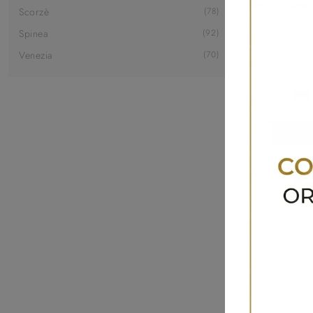
Scorzè
78
Spinea
92
Venezia
70
Unikawoo