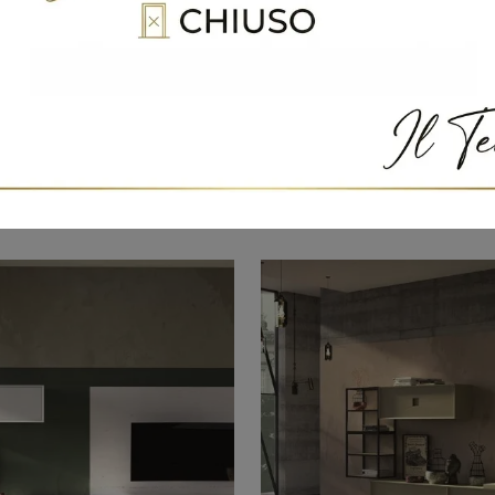
 07 Classico
Maestrale 05
Se cerchi mobili soggiorno e pareti attrezzate classiche, opta per il modello Maestrale 07 Classico di Scandola: clicca e scopri di più!