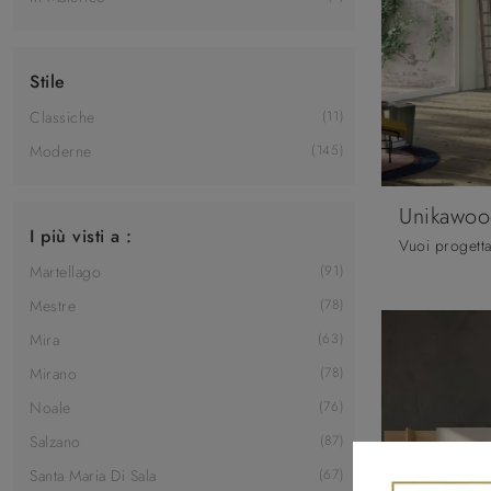
Stile
Classiche
11
Moderne
145
Unikawoo
I più visti a :
Martellago
91
Mestre
78
Mira
63
Mirano
78
Noale
76
Salzano
87
Santa Maria Di Sala
67