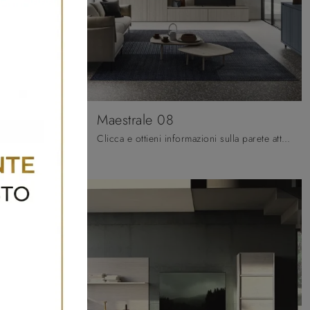
Maestrale 08
Pareti attrezzate e pensili Fratelli Mirandola: clicca e scopri il modello Cheba 04 e potrai completare stanze moderne di ogni tipo.
Clicca e ottieni informazioni sulla parete attrezzata Maestrale 08 dell'azienda Scandola: è la soluzione dalle linee moderne perfetta per te.