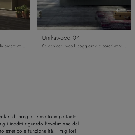
Unikawood 04
Clicca e ottieni informazioni sulla parete attrezzata Unikawood 12 della marca Fratelli Mirandola: è la soluzione dalle linee moderne perfetta per te.
Se desideri mobili soggiorno e pareti attrezzate moderne, scegli il modello Unikawood 04 di Fratelli Mirandola: clicca e scopri di più!
icolari di pregio, è molto importante.
gli inediti riguardo l'evoluzione del
 estetico e funzionalità, i migliori