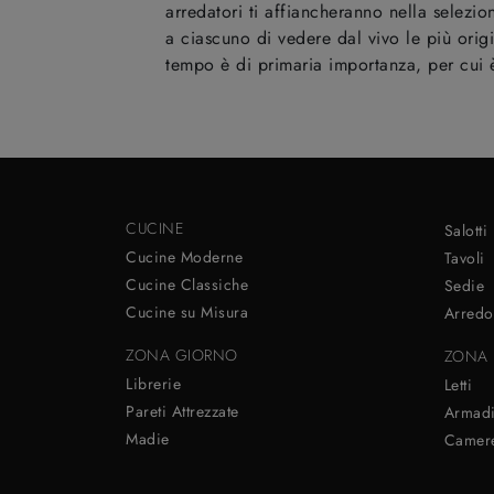
arredatori ti affiancheranno nella selezi
a ciascuno di vedere dal vivo le più orig
tempo è di primaria importanza, per cui è
CUCINE
Salotti
Cucine Moderne
Tavoli
Cucine Classiche
Sedie
Cucine su Misura
Arredo
ZONA GIORNO
ZONA 
Librerie
Letti
Pareti Attrezzate
Armad
Madie
Camere