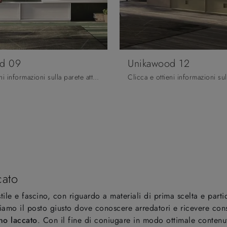
d 09
Unikawood 12
Clicca e ottieni informazioni sulla parete attrezzata Unikawood 09 della firma Fratelli Mirandola: è la soluzione dalle linee moderne perfetta per te.
cato
stile e fascino, con riguardo a materiali di prima scelta e part
mo il posto giusto dove conoscere arredatori e ricevere consi
no laccato
. Con il fine di coniugare in modo ottimale contenuto