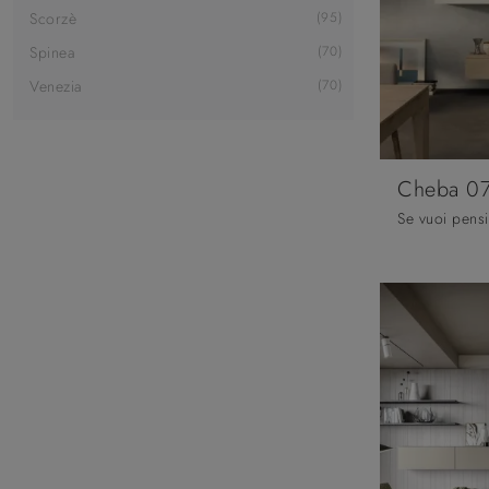
Scorzè
95
Spinea
70
Venezia
70
Cheba 0