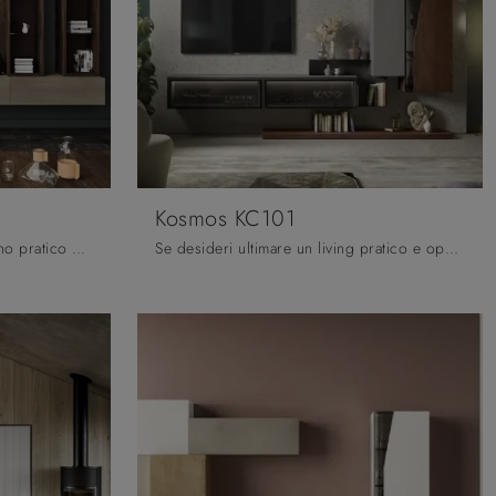
Kosmos KC101
Se vuoi completare un soggiorno pratico e operativo dalle linee moderne, ecco a te la parete attrezzata Cheba 05 Fratelli Mirandola.
Se desideri ultimare un living pratico e operativo dalle linee moderne, ecco a te la parete attrezzata Kosmos KC101 Moretti Compact Giorno Notte.