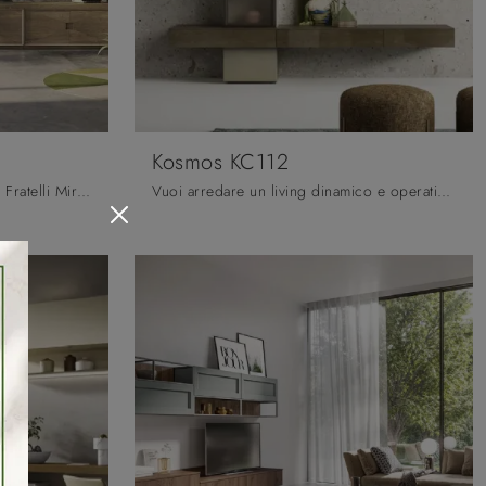
Kosmos KC112
Pareti attrezzate e mobili giorno Fratelli Mirandola: clicca e scopri il modello Unikawood 11 e potrai arricchire stanze moderne di ogni tipo.
Vuoi arredare un living dinamico e operativo? Ecco a te la parete attrezzata Kosmos KC112 Moretti Compact Giorno Notte dalle linee decise moderne.