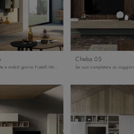
6
Cheba 05
Pareti attrezzate e mobili giorno Fratelli Mirandola: clicca e scopri il modello Cheba 06 e potrai completare stanze moderne di ogni tipo.