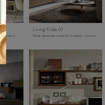
Living Frida 01
Vuoi allestire un living operativo e pratico? Ti presentiamo la parete attrezzata Kosmos KC129 Moretti Compact Giorno Notte dalle forme decise ...
Pareti attrezzate e pensili Arredo3: clicca e scopri il modello Living Frida 01 e potrai completare stanze moderne di ogni tipo.