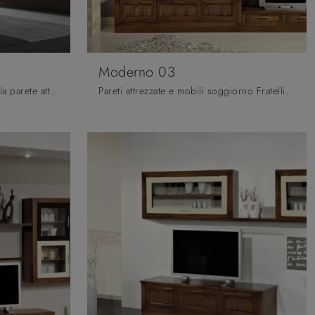
Moderno 03
Clicca e ottieni informazioni sulla parete attrezzata Living Asia 02 della firma Arredo3: è la soluzione dalle linee moderne ideale per te.
Pareti attrezzate e mobili soggiorno Fratelli Mirandola: clicca e scopri il modello Moderno 03 e potrai completare stanze classiche di ogni genere.