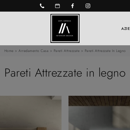
AZI
Home
>
Arredamento Casa
>
Pareti Attrezzate
>
Pareti Attrezzate In Legno
Pareti Attrezzate in legno