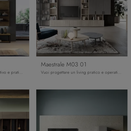
Maestrale M03 01
Vuoi progettare un living operativo e pratico? Ti presentiamo la parete attrezzata Cheba 03 Fratelli Mirandola dalle linee decise moderne.
Vuoi progettare un living pratico e operativo? Ecco a te la parete attrezzata Maestrale M03 01 Scandola dalle forme decise moderne.