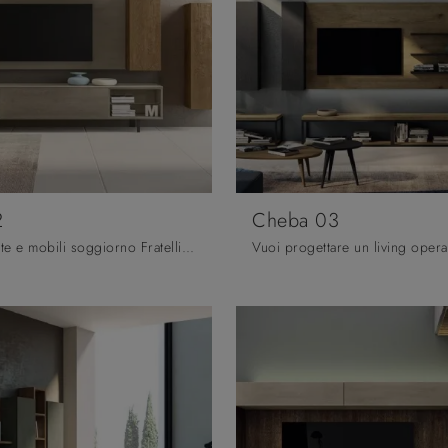
2
Cheba 03
Pareti attrezzate e mobili soggiorno Fratelli Mirandola: clicca e scopri il modello Cheba 02 e potrai completare stanze moderne di ogni tipo.