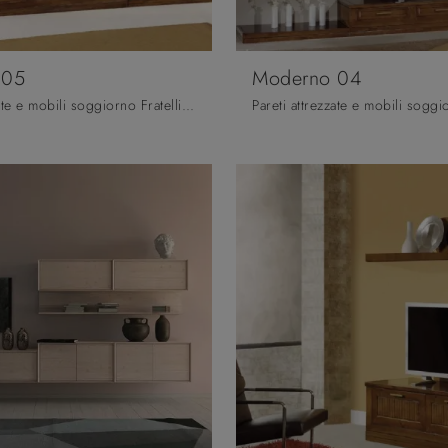
 05
Moderno 04
Pareti attrezzate e mobili soggiorno Fratelli Mirandola: clicca e scopri il modello Moderno 05 e potrai arricchire stanze classiche di ogni genere.