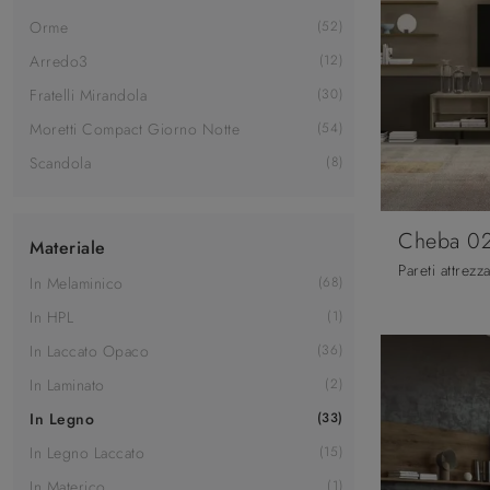
Orme
52
Arredo3
12
Fratelli Mirandola
30
Moretti Compact Giorno Notte
54
Scandola
8
Cheba 0
Materiale
In Melaminico
68
In HPL
1
In Laccato Opaco
36
In Laminato
2
In Legno
33
In Legno Laccato
15
In Materico
1