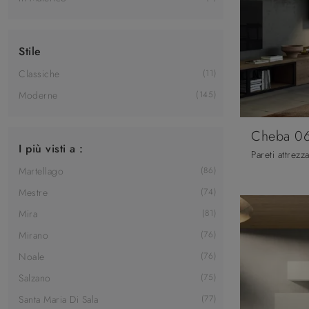
Stile
Classiche
11
Moderne
145
Cheba 0
I più visti a :
Martellago
86
Mestre
74
Mira
81
Mirano
76
Noale
76
Salzano
75
Santa Maria Di Sala
77