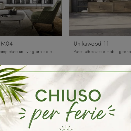
e M04
Unikawood 11
Se desideri completare un living pratico e operativo dalle linee classiche, ti presentiamo la parete attrezzata Maestrale M04 Scandola.