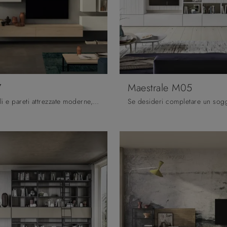
7
Maestrale M05
Se vuoi pensili e pareti attrezzate moderne, opta per il modello Cheba 07 di Fratelli Mirandola: clicca e ottieni informazioni!