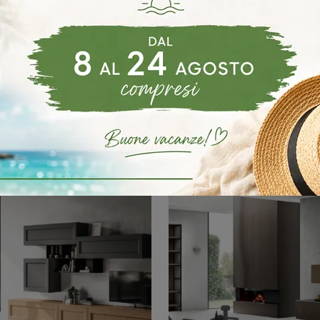
C119
Kosmos KC129
Clicca e ottieni informazioni sulla parete attrezzata Kosmos KC119 dell'azienda Moretti Compact Giorno Notte: è la soluzione dalle linee moderne ...