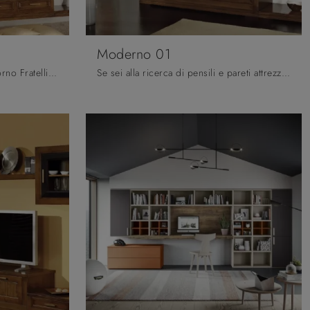
Moderno 01
Pareti attrezzate e mobili soggiorno Fratelli Mirandola: clicca e scopri il modello Moderno 04 e potrai impreziosire stanze classiche di ogni tipo.
Se sei alla ricerca di pensili e pareti attrezzate classiche, prediligi il modello Moderno 01 di Fratelli Mirandola: clicca e ottieni informazioni!