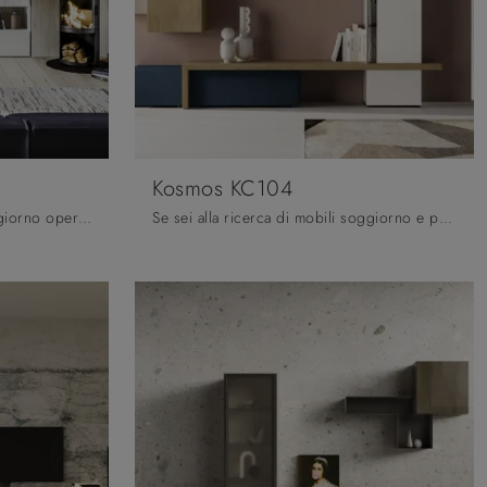
Kosmos KC104
Se desideri completare un soggiorno operativo e pratico dalle linee moderne, ti offriamo la parete attrezzata Maestrale M05 Scandola.
Se sei alla ricerca di mobili soggiorno e pareti attrezzate moderne, prediligi il modello Kosmos KC104 di Moretti Compact Giorno Notte: clicca e ...