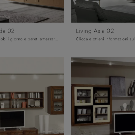
ida 02
Living Asia 02
Se desideri mobili giorno e pareti attrezzate classiche, prediligi il modello Living Frida 02 di Arredo3: clicca e scopri di più!